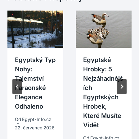
Egyptský Typ
Egyptské
Nohy:
Hrobky: 5
Tajemství
Nejzáhadnějš
Faraonské
Ích
Elegance
Egyptských
Odhaleno
Hrobek,
Které Musíte
Od
Egypt-Info.cz
Vidět
22. července 2026
Od
Egypt-Info.cz