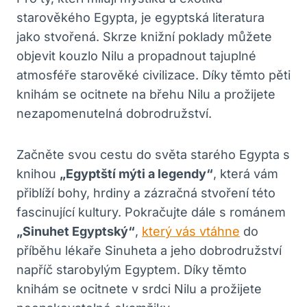
starověkého Egypta, je egyptská literatura
jako stvořená. Skrze knižní poklady můžete
objevit kouzlo Nilu a propadnout tajuplné
atmosféře starověké civilizace. Díky těmto pěti
knihám se ocitnete na břehu Nilu a prožijete
nezapomenutelná dobrodružství.
Začněte svou cestu do světa starého Egypta s
knihou
„Egyptští mýti a legendy“
, která vám
přiblíží bohy, hrdiny a zázračná stvoření této
fascinující kultury. Pokračujte dále s románem
„Sinuhet Egyptský“
,
který vás vtáhne
do
příběhu lékaře Sinuheta a jeho dobrodružství
napříč starobylým Egyptem. Díky těmto
knihám se ocitnete v srdci Nilu a prožijete