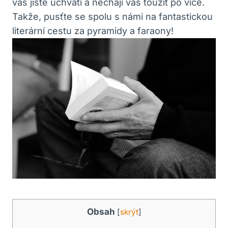
vás jistě uchvátí a nechají vás toužit po více.
Takže, pusťte se spolu s námi na fantastickou
literární cestu za pyramidy a faraony!
Obsah
[
skrýt
]