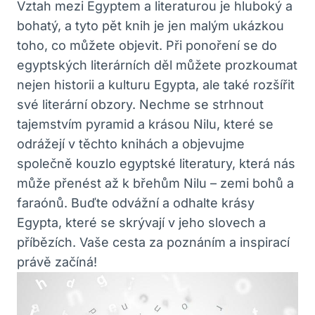
Vztah mezi Egyptem a literaturou je hluboký a
bohatý, a tyto pět knih je jen malým ukázkou
toho, co můžete objevit. Při ponoření se do
egyptských literárních děl můžete prozkoumat
nejen historii a kulturu Egypta, ale také rozšířit
své literární obzory. Nechme se strhnout
tajemstvím pyramid a krásou Nilu, které se
odrážejí v těchto knihách a objevujme
společně kouzlo egyptské literatury, která nás
může přenést až k břehům Nilu – zemi bohů a
faraónů. Buďte odvážní a odhalte krásy
Egypta, které se skrývají v jeho slovech a
příbězích. Vaše cesta za poznáním a inspirací
právě začíná!