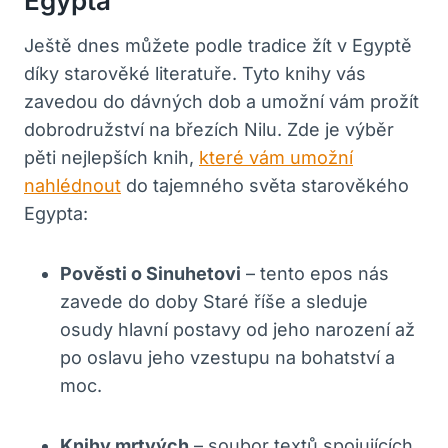
Egypta
Ještě dnes můžete podle tradice žít v Egyptě
díky starověké literatuře. Tyto knihy vás
zavedou do dávných dob a umožní vám prožít
dobrodružství na březích Nilu. Zde je výběr
pěti nejlepších knih,
které vám umožní
nahlédnout
do tajemného světa starověkého
Egypta:
Pověsti o Sinuhetovi
– tento epos nás
zavede do doby Staré říše a sleduje
osudy hlavní postavy od jeho narození až
po oslavu jeho vzestupu na bohatství a
moc.
Knihy mrtvých
– soubor textů spojujících