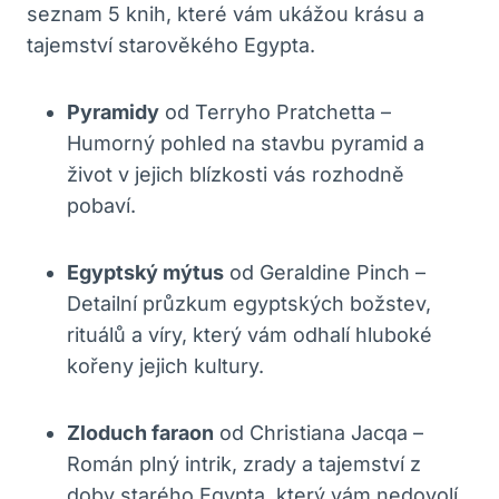
seznam 5 knih, které vám ukážou krásu a
tajemství starověkého Egypta.
Pyramidy
od Terryho Pratchetta –
Humorný pohled na stavbu pyramid a
život v jejich blízkosti vás rozhodně
pobaví.
Egyptský mýtus
od Geraldine Pinch –
Detailní průzkum egyptských božstev,
rituálů a víry, který vám odhalí hluboké
kořeny jejich kultury.
Zloduch faraon
od Christiana Jacqa –
Román plný intrik, zrady a tajemství z
doby starého Egypta, který vám nedovolí