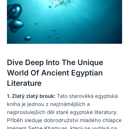
Dive Deep Into The Unique
World Of Ancient Egyptian
Literature
1. Zlatý zlatý brouk:
Tato starověká egyptská
kniha je jednou z nejznámějších a
nejproslulejších děl staré egyptské literatury.
Příběh sleduje dobrodružství mladého chlapce
jménem Setne Khamuas, který se vydává na