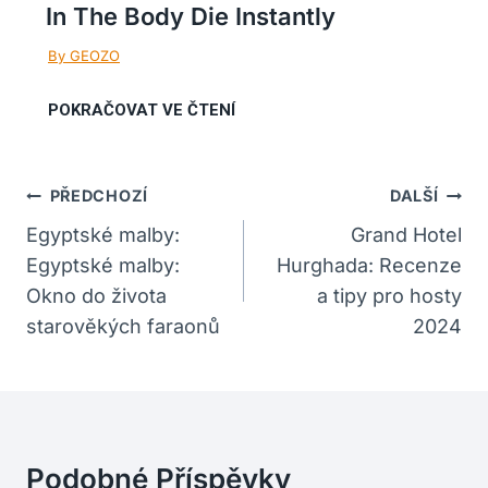
In The Body Die Instantly
Navigace
PŘEDCHOZÍ
DALŠÍ
Pro
Egyptské malby:
Grand Hotel
Egyptské malby:
Hurghada: Recenze
Příspěvek
Okno do života
a tipy pro hosty
starověkých faraonů
2024
Podobné Příspěvky