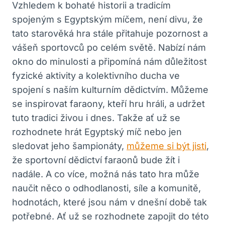
Vzhledem k bohaté historii a tradicím
spojeným s Egyptským míčem, není divu, že
tato starověká hra stále přitahuje pozornost a
vášeň sportovců po celém světě. Nabízí nám
okno do minulosti a připomíná nám důležitost
fyzické aktivity a kolektivního ducha ve
spojení s naším kulturním dědictvím. Můžeme
se inspirovat faraony, kteří hru hráli, a udržet
tuto tradici živou i dnes. Takže ať už se
rozhodnete hrát Egyptský míč nebo jen
sledovat jeho šampionáty,
můžeme si být jisti
,
že sportovní dědictví faraonů bude žít i
nadále. A co více, možná nás tato hra může
naučit něco o odhodlanosti, síle a komunitě,
hodnotách, které jsou nám v dnešní době tak
potřebné. Ať už se rozhodnete zapojit do této