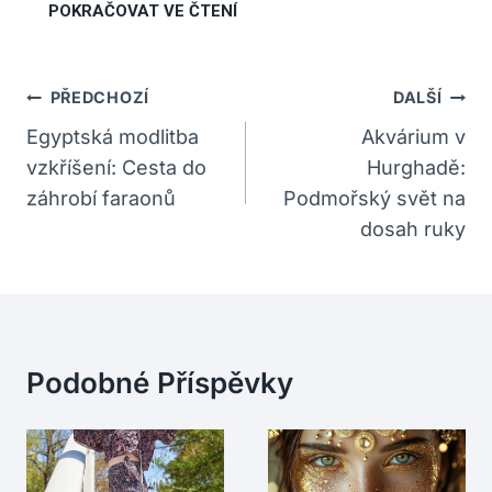
Navigace
PŘEDCHOZÍ
DALŠÍ
Pro
Egyptská modlitba
Akvárium v
vzkříšení: Cesta do
Hurghadě:
Příspěvek
záhrobí faraonů
Podmořský svět na
dosah ruky
Podobné Příspěvky