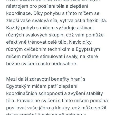
nástrojem pro posílení těla a zlepšení
koordinace. Díky pohybu s tímto míčem se
zlepší vaše svalová síla, vytrvalost a flexibilita.
Každý pohyb s míčem vyžaduje aktivaci
různých svalových skupin, což vám pomůže
efektivně trénovat celé tělo. Navíc díky
různým cvičebním technikám s Egyptským
míčem můžete stimulovat i svaly, na které
běžné cvičení často nedosáhne.
Mezi další zdravotní benefity hraní s
Egyptským míčem patří zlepšení
koordinačních schopností a zvyšení stability
těla. Pravidelné cvičení s tímto míčem pomáhá
posilovat vaše jádro a klouby, což může snížit
riziko zranění. Navíc se při pohybu s