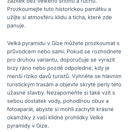
zážitek bez velkého shonu a ruchu.
Prozkoumejte tuto historickou památku a
užijte si atmosféru klidu a ticha, které zde
panuje.
Velká pyramidu v Gíze můžete prozkoumat s
průvodcem nebo sami. Pokud se rozhodnete
pro druhou variantu, doporučuje se vyrazit
brzy ráno nebo pozdě odpoledne, kdy je
menší riziko davů turistů. Vyhněte se hlavním
turistickým trasám a objevte skryté perly této
úžasné stavby. Nezapomeňte si také vzít s
sebou dostatek vody, pohodlnou obuv a
fotoaparát, abyste si mohli zachytit krásné
okamžiky z vaší klidné prohlídky Velké
pyramidy v Gíze.