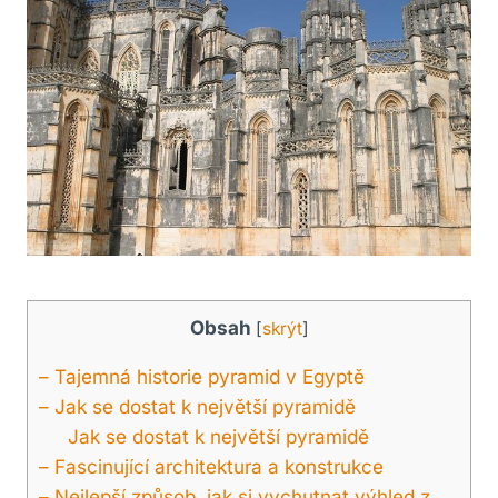
Obsah
[
skrýt
]
– Tajemná historie pyramid v Egyptě
– Jak se dostat k největší pyramidě
Jak se dostat k největší pyramidě
– Fascinující architektura a konstrukce
– Nejlepší způsob, jak si vychutnat výhled z