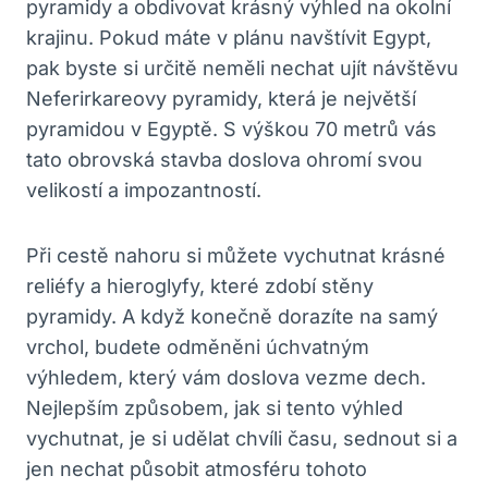
pyramidy a obdivovat krásný výhled na okolní
krajinu. Pokud máte v plánu navštívit Egypt,
pak byste si určitě neměli nechat ujít návštěvu
Neferirkareovy pyramidy, která je největší
pyramidou v Egyptě. S výškou 70 metrů vás
tato obrovská stavba doslova ohromí svou
velikostí a impozantností.
Při cestě nahoru si můžete vychutnat krásné
reliéfy a hieroglyfy, které zdobí stěny
pyramidy. A když konečně dorazíte na samý
vrchol, budete odměněni úchvatným
výhledem, který vám doslova vezme dech.
Nejlepším způsobem, jak si tento výhled
vychutnat, je si udělat chvíli času, sednout si a
jen nechat působit atmosféru tohoto