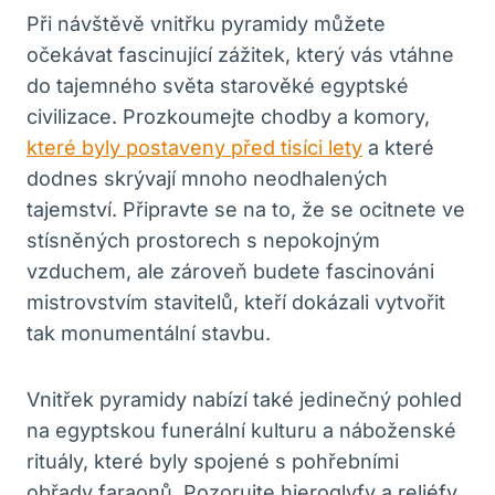
Při návštěvě vnitřku pyramidy můžete
očekávat fascinující zážitek, který vás vtáhne
do tajemného světa starověké egyptské
civilizace. Prozkoumejte chodby a komory,
které byly postaveny před tisíci lety
a které
dodnes skrývají mnoho neodhalených
tajemství. Připravte se na to, že se ocitnete ve
stísněných prostorech s nepokojným
vzduchem, ale zároveň budete fascinováni
mistrovstvím stavitelů, kteří dokázali vytvořit
tak monumentální stavbu.
Vnitřek pyramidy nabízí také jedinečný pohled
na egyptskou funerální kulturu a náboženské
rituály, které byly spojené s pohřebními
obřady faraonů. Pozorujte hieroglyfy a reliéfy