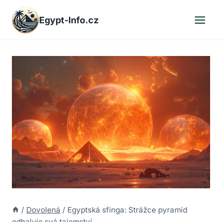
Přeskočit
Egypt-Info.cz
na
obsah
/
Dovolená
/
Egyptská sfinga: Strážce pyramid
odhaluje svá tajemství