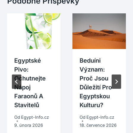
Podobné Příspěvky
Egyptské
Beduíni
Pivo:
Význam:
Ochutnejte
Proč Jsou
Nápoj
Důležití Pro
Faraonů A
Egyptskou
Stavitelů
Kulturu?
Od
Egypt-Info.cz
Od
Egypt-Info.cz
9. února 2026
18. července 2026