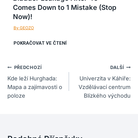
Comes Down to 1 Mistake (Stop
Now)!
Navigace
PŘEDCHOZÍ
DALŠÍ
Pro
Kde leží Hurghada:
Univerzita v Káhiře:
Mapa a zajímavosti o
Vzdělávací centrum
Příspěvek
poloze
Blízkého východu