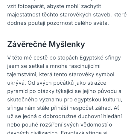
vzít fotoaparát, abyste mohli zachytit
majestátnost těchto starověkých staveb, které
dodnes poutají pozornost celého světa.
Závěrečné Myšlenky
V této mé cestě po stopách Egyptské sfingy
jsem se setkal s mnoha fascinujícími
tajemstvími, která tento starověký symbol
ukrývá. Od svých počátků jako strážce
pyramid po otázky týkající se jejího původu a
skutečného významu pro egyptskou kulturu,
sfinga nám stále přináší nespočet záhad. Ať
už se jedná o dobrodružné duchovní hledání
nebo pouhé rozšíření svých vědomostí o
dávných civilizacích, Egyptská sfinga si