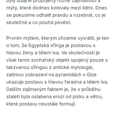
byly údajně propojeny různé zajímavosti a
mýty, které dodnes kolovaly mezi lidmi. Dnes
se pokusíme odhalit pravdu a rozebrat, co je
skutečné a co pouhá pověst.
Prvním mýtem, kterým chceme vyvrátit, je ten
o tom, že Egyptská sfinga je postavou s
hlavou ženy a tělem lva. Ve skutečnosti je
však tento sochařský objekt spojený pouze s
takzvanou sfingou z antické mytologie,
zatímco zobrazení na pyramidách v Gíze
ukazuje postavu s hlavou faraóna a tělem lva.
Dalším zajímavým faktem je, že v průběhu
staletí byla oslabena erozí od písku a větru,
které postavu neustále formují.