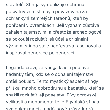
stavitelů. Sfinga symbolizuje ochranu
posvátných míst a byla považována za
ochránkyni zemřelých faraonů, kteří byli
pohřbeni v pyramidách. Její význam zůstává
zahalen tajemstvím, a přestože archeologové
se pokouší rozluštit její účel a originální
význam, sfinga stále nepřestává fascinovat a
inspirovat generace po generaci.
Legenda praví, že sfinga kladla poutavé
hádanky těm, kdo se o odhalení tajemství
chtěli pokusit. Tento mystický aspekt sfingy
přilákal mnoho dobrodruhů a badatelů, kteří se
snažili rozluštit její poselství. Díky obrovské
velikosti a monumentalitě je Egyptská sfinga
symbolem moci a nadčasové krásy, která