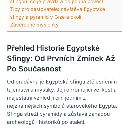
sfingou: co je pravda a co pouhá pověst
Tipy pro cestovatele: návštěva Egyptské
sfingy a pyramid v Gíze a okolí
Závěrečné myšlenky
Přehled Historie Egyptské
Sfingy: Od Prvních Zmínek Až
Po Současnost
Od pradávna je Egyptská sfinga ztělesněním
tajemství a mystiky. Její ohromující velikost a
majestátní vzhled ji činí jedním z
nejznámějších symbolů starověkého Egypta.
Sfinga střeží pyramidy a zůstává záhadou
archeologů i historiků po staletí.