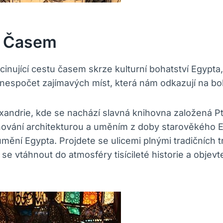
u Časem
inující cestu časem skrze kulturní bohatství Egypta
nespočet zajímavých míst, která nám odkazují na boh
xandrie, kde se nachází slavná knihovna založená Pt
ování architekturou a uměním z doby starověkého E
a umění Egypta. Projdete se ulicemi plnými tradičních 
e vtáhnout do atmosféry tisícileté historie a objevte