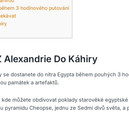
áhirou
 během 3 hodinového putování
čekávat
iry
Z Alexandrie Do Káhiry
iry se dostanete do nitra Egypta během pouhých 3 hod
nou památek a artefaktů.
 kde můžete obdivovat poklady starověké egyptské c
 pyramidu Cheopse, jednu ze Sedmi divů světa, a pr