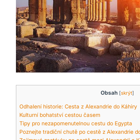
Obsah
[
skrýt
]
Odhalení historie: Cesta z Alexandrie do Káhiry
Kulturní bohatství cestou časem
Tipy pro nezapomenutelnou cestu do Egypta
Poznejte tradiční chutě po cestě z Alexandrie d