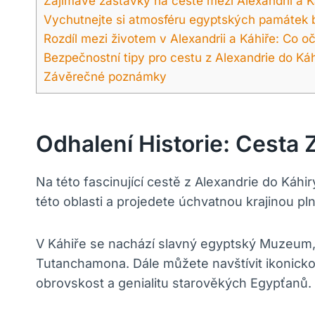
Zajímavé zastávky na cestě mezi Alexandrií a K
Vychutnejte si atmosféru egyptských památek
Rozdíl mezi životem v Alexandrii a Káhiře: Co o
Bezpečnostní tipy pro cestu z Alexandrie do Káh
Závěrečné poznámky
Odhalení Historie: Cesta 
Na této fascinující cestě z Alexandrie do Káh
této oblasti a projedete úchvatnou krajinou pl
V Káhiře se nachází slavný egyptský Muzeum,
Tutanchamona. Dále můžete navštívit ikonickou
obrovskost a genialitu starověkých Egypťanů.