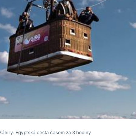
Káhiry: Egyptská cesta časem za 3 hodiny