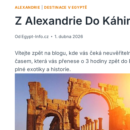
ALEXANDRIE
|
DESTINACE V EGYPTĚ
Z Alexandrie Do Káhi
Od
Egypt-Info.cz
1. dubna 2026
Vítejte zpět na blogu, kde vás čeká neuvěřitel
časem, která vás přenese o 3 hodiny zpět do E
plné exotiky a historie.