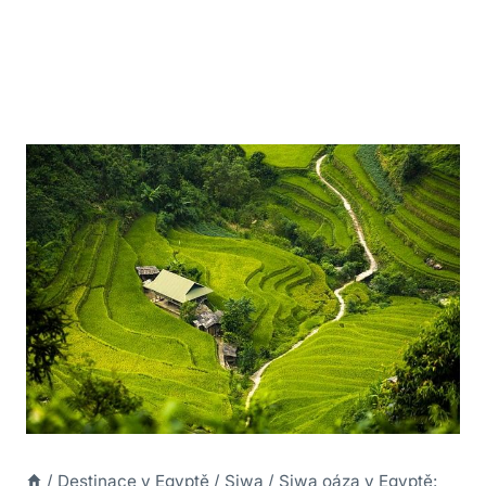
/
Destinace v Egyptě
/
Siwa
/
Siwa oáza v Egyptě: