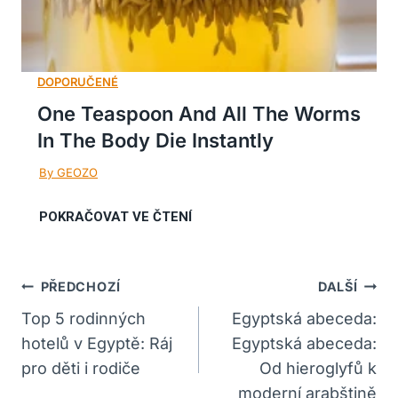
One Teaspoon And All The Worms
In The Body Die Instantly
Navigace
PŘEDCHOZÍ
DALŠÍ
Pro
Top 5 rodinných
Egyptská abeceda:
hotelů v Egyptě: Ráj
Egyptská abeceda:
Příspěvek
pro děti i rodiče
Od hieroglyfů k
moderní arabštině