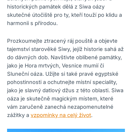
historických památek dělá z Siwa oázy
skutečné útočiště pro ty, kteří touží po klidu a
harmonii s přírodou.
Prozkoumejte ztracený ráj pouště a objevte
tajemství starověké Siwy, jejíž historie sahá až
do dávných dob. Navštivte oblíbené památky,
jako je Hora mrtvých, Vesnice mumií či
Sluneční oáza. Užijte si také pravé egyptské
pohostinnosti a ochutnejte místní speciality,
jako je slavný datlový džus z této oblasti. Siwa
oáza je skutečně magickým místem, které
vám zaručeně zanechá nezapomenutelné
zážitky a
vzpomínky na celý život
.