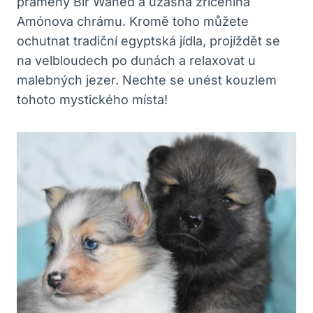
prameny Bir Wahed a úžasná zřícenina
Amónova chrámu. Kromě toho můžete
ochutnat tradiční egyptská jídla, projíždět se
na velbloudech po dunách a relaxovat u
malebných jezer. Nechte se unést kouzlem
tohoto mystického místa!