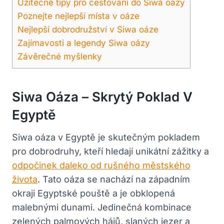
Užitečné tipy pro cestování do Siwa oázy
Poznejte nejlepší místa v oáze
Nejlepší dobrodružství v Siwa oáze
Zajímavosti a legendy Siwa oázy
Závěrečné myšlenky
Siwa Oáza – Skrytý Poklad V
Egyptě
Siwa oáza v Egyptě je skutečným pokladem
pro dobrodruhy, kteří hledají unikátní zážitky a
odpočinek daleko od rušného městského
života
. Tato oáza se nachází na západním
okraji Egyptské pouště a je obklopená
malebnými dunami. Jedinečná kombinace
zelených palmových hájů, slaných jezer a