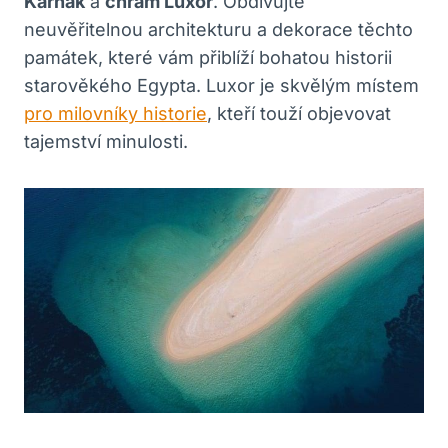
Karnak
a
chrám Luxor
. Obdivujte
neuvěřitelnou architekturu a dekorace těchto
památek, které vám přiblíží bohatou historii
starověkého Egypta. Luxor je skvělým místem
pro milovníky historie
, kteří touží objevovat
tajemství minulosti.