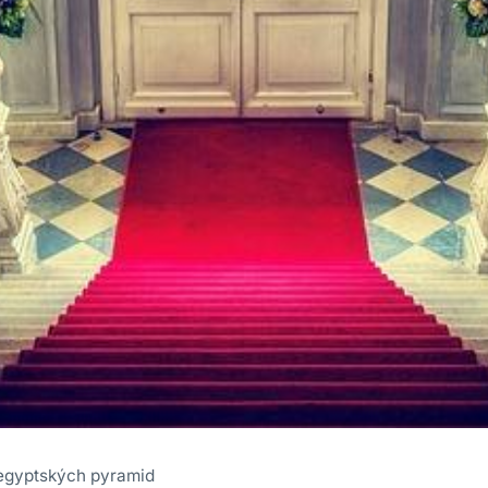
o egyptských pyramid