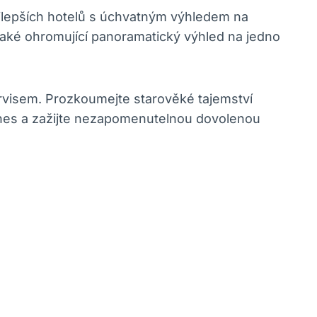
ejlepších hotelů s úchvatným výhledem na
 také ohromující panoramatický výhled na jedno
ervisem. Prozkoumejte starověké tajemství
ě dnes a zažijte nezapomenutelnou dovolenou