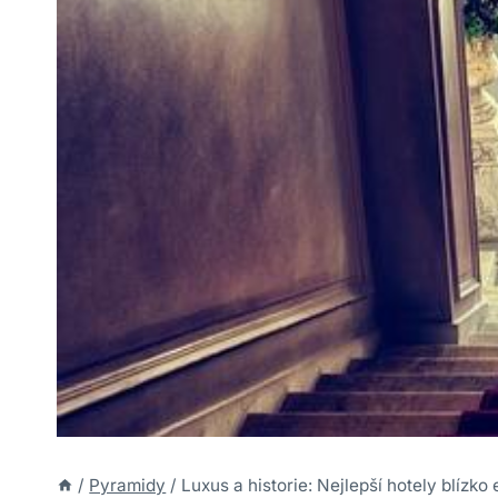
/
Pyramidy
/
Luxus a historie: Nejlepší hotely blízk