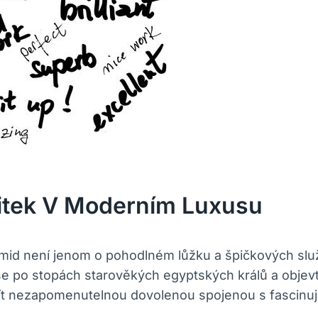
žitek V Moderním Luxusu
amid není jenom o pohodlném lůžku a špičkových slu
 se po stopách starověkých egyptských králů a objevt
t nezapomenutelnou dovolenou spojenou s fascinující