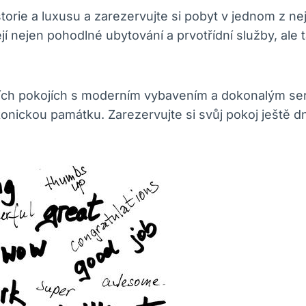
orie a luxusu a zarezervujte si pobyt v jednom z n
í nejen pohodlné ubytování a prvotřídní služby, ale
xusních pokojích s moderním vybavením a dokonalým s
 ikonickou památku. Zarezervujte si svůj pokoj ješt