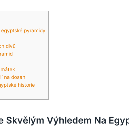
a egyptské pyramidy
ch divů
yramid
amátek
ií na dosah
yptské historie
 Se Skvělým Výhledem Na Egy