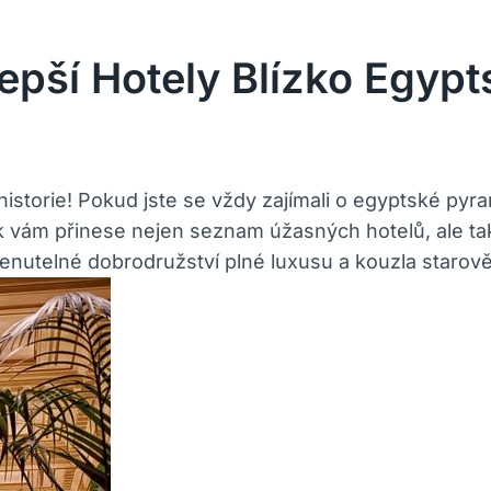
lepší Hotely Blízko Egyp
istorie! Pokud jste se vždy zajímali o egyptské pyrami
ek vám přinese nejen seznam úžasných hotelů, ale ta
menutelné dobrodružství plné luxusu a kouzla starov