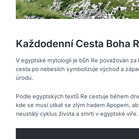
Každodenní Cesta Boha R
V egyptské mytologii je bůh Re považován za
cesta po nebesích symbolizuje východ a západ s
úrodu.
Podle egyptských textů Re cestuje během dne 
kde se musí utkat se zlým hadem Apopem, aby 
neustálý cyklus života a smrti v egyptské víře.