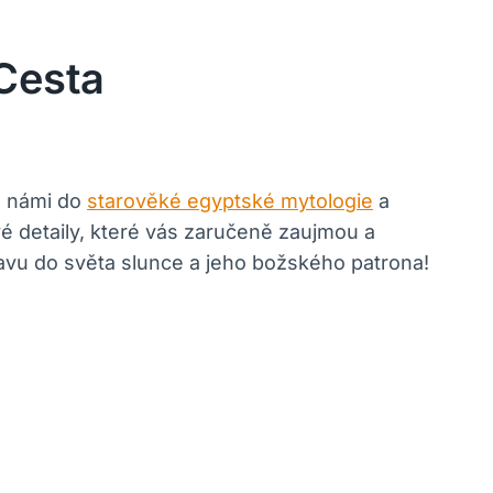
Cesta
s námi do
starověké egyptské mytologie
a
é detaily, které vás zaručeně zaujmou a
vu do světa slunce a jeho božského patrona!