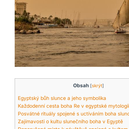
Obsah
[
skrýt
]
Egyptský bůh slunce a jeho symbolika
Každodenní cesta boha Re v egyptské mytologi
Posvátné rituály spojené s uctíváním boha slun
Zajímavosti o kultu slunečního boha v Egyptě