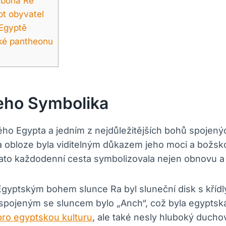
 boha Re
ot obyvatel
 Egyptě
ské pantheonu
eho Symbolika
ěkého Egypta a jedním z nejdůležitějších bohů spoje
a obloze byla viditelným důkazem jeho moci a božsko
to každodenní cesta symbolizovala nejen obnovu a no
yptským bohem slunce Ra byl sluneční disk s křídly
ojeným se sluncem bylo „Anch“, což byla egyptská 
ro egyptskou kulturu
, ale také nesly hluboký duch