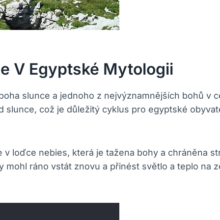
e V Egyptské Mytologii
 boha slunce a jednoho z nejvýznamnějších bohů v 
lunce, což je důležitý cyklus pro egyptské obyvatele
v loďce nebies, která je tažena bohy a chráněna st
mohl ráno vstát znovu a přinést světlo a teplo na 