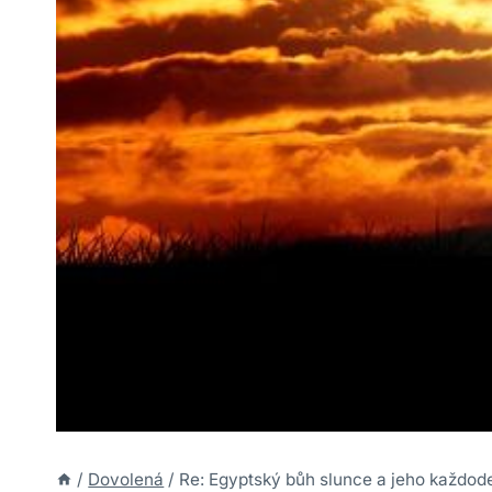
/
Dovolená
/
Re: Egyptský bůh slunce a jeho každod