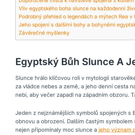
Doporučené místa k návštěvě spojená s kultem
Vliv egyptského boha slunce na každodenní živ
Podrobný přehled o legendách a mýtech Rea v
Jeho spojení s dalšími bohy a bohyněmi egypt
Závěrečné myšlenky
Egyptský Bůh Slunce A J
Slunce hrálo klíčovou roli v mytologii starov
za vládce nebes a země, a jeho denní cesta n
nebi, aby večer zapadl na západním obzoru. Ta
Jeden z nejznámějších symbolů spojených s Eg
obnovu a obrození. Dalším častým symbolem sp
nejen připomínaly moc slunce a
jeho
význam p