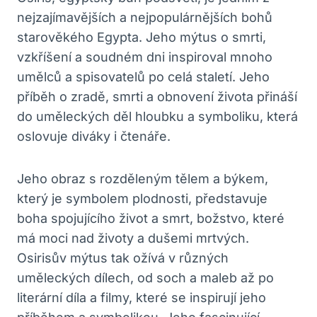
nejzajímavějších a nejpopulárnějších bohů
starověkého Egypta. Jeho mýtus o smrti,
vzkříšení a soudném dni inspiroval mnoho
umělců a spisovatelů po celá staletí. Jeho
příběh o zradě, smrti a obnovení života přináší
do uměleckých děl hloubku a symboliku, která
oslovuje diváky i čtenáře.
Jeho obraz s rozděleným tělem a býkem,
který je symbolem plodnosti, představuje
boha spojujícího život a smrt, božstvo, které
má moci nad životy a dušemi mrtvých.
Osirisův mýtus tak ožívá v různých
uměleckých dílech, od soch a maleb až po
literární díla a filmy, které se inspirují jeho