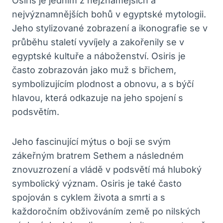
Osiris je jedním z nejznámějších a
nejvýznamnějších bohů v egyptské mytologii.
Jeho stylizované zobrazení a ikonografie se v
průběhu staletí vyvíjely a zakořenily se v
egyptské kultuře a náboženství. Osiris je
často zobrazován jako muž s břichem,
symbolizujícím plodnost a obnovu, a s býčí
hlavou, která odkazuje na jeho spojení s
podsvětím.
Jeho fascinující mýtus o boji se svým
zákeřným bratrem Sethem a následném
znovuzrození a vládě v podsvětí má hluboký
symbolický význam. Osiris je také často
spojován s cyklem života a smrti a s
každoročním obživováním země po nilských