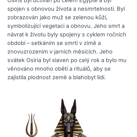
Osiris byl uctíván po celém Egyptě a byl
spojen s obnovou života a nesmrtelností. Byl
zobrazován jako muž se zelenou kůží,
symbolizující vegetaci a obnovu. Jeho smrt a
návrat k životu byly spojeny s cyklem ročních
období – setkáním se smrtí v zimě a
znovuzrozením v jarních měsících. Jeho
svátek Osiria byl slaven po celý rok a bylo mu
věnováno mnoho obětí a rituálů, aby se
zajistila plodnost země a blahobyt lidí.