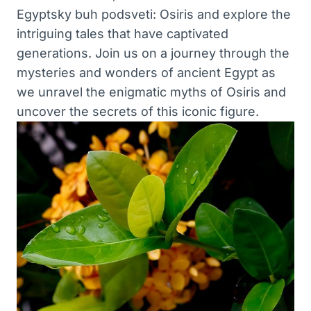
Egyptsky buh podsveti: Osiris and explore the
intriguing tales that have captivated
generations. Join us on a journey through the
mysteries and wonders of ancient Egypt as
we unravel the enigmatic myths of Osiris and
uncover the secrets of this iconic figure.