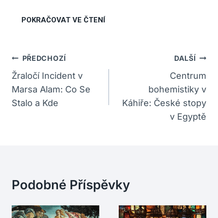
Navigace
PŘEDCHOZÍ
DALŠÍ
Pro
Žraločí Incident v
Centrum
Marsa Alam: Co Se
bohemistiky v
Příspěvek
Stalo a Kde
Káhiře: České stopy
v Egyptě
Podobné Příspěvky