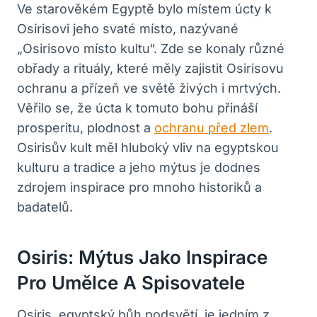
Ve starověkém Egyptě bylo místem úcty k
Osirisovi jeho svaté místo, nazývané
„Osirisovo místo kultu“. Zde se konaly různé
obřady a rituály, které měly zajistit Osirisovu
ochranu a přízeň ve světě živých i mrtvých.
Věřilo se, že úcta k tomuto bohu přináší
prosperitu, plodnost a
ochranu před zlem
.
Osirisův kult měl hluboký vliv na egyptskou
kulturu a tradice a jeho mýtus je dodnes
zdrojem inspirace pro mnoho historiků a
badatelů.
Osiris: Mýtus Jako Inspirace
Pro Umělce A Spisovatele
Osiris, egyptský bůh podsvětí, je jedním z