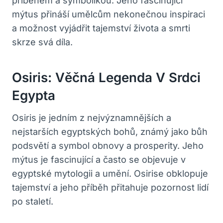
příběhem a symbolikou. Jeho fascinující
mýtus přináší umělcům nekonečnou inspiraci
a možnost vyjádřit tajemství života a smrti
skrze svá díla.
Osiris: Věčná Legenda V Srdci
Egypta
Osiris je jedním z nejvýznamnějších a
nejstarších egyptských bohů, známý jako bůh
podsvětí a symbol obnovy a prosperity. Jeho
mýtus je fascinující a často se objevuje v
egyptské mytologii a umění. Osirise obklopuje
tajemství a jeho příběh přitahuje pozornost lidí
po staletí.