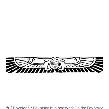
/
Dovolená
/
Egyptsky buh podsveti: Osiris: Egyptský