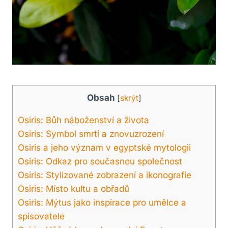
Obsah
[
skrýt
]
Osiris: Bůh náboženství a života
Osiris: Symbol smrti a znovuzrození
Osiris a jeho význam v egyptské mytologii
Osiris: Odkaz pro současnou společnost
Osiris: Stylizované zobrazení a ikonografie
Osiris: Místo kultu a obřadů
Osiris: Mýtus jako inspirace pro umělce a
spisovatele