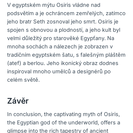
V egyptském mýtu Osiris vládne nad
podsvětím a je ochráncem zemřelých, zatímco
jeho bratr Seth zosnoval jeho smrt. Osiris je
spojen s obnovou a plodností, a jeho kult byl
velmi důležitý pro starověké Egypťany. Na
mnoha sochách a nálezech je zobrazen v
tradičním egyptském šatu, s falešným pláštěm
(atef) a berlou. Jeho ikonický obraz dodnes
inspiroval mnoho umělců a designérů po
celém světě.
Závěr
In conclusion, the captivating myth of Osiris,
the Egyptian god of the underworld, offers a
glimpse into the rich tapestry of ancient