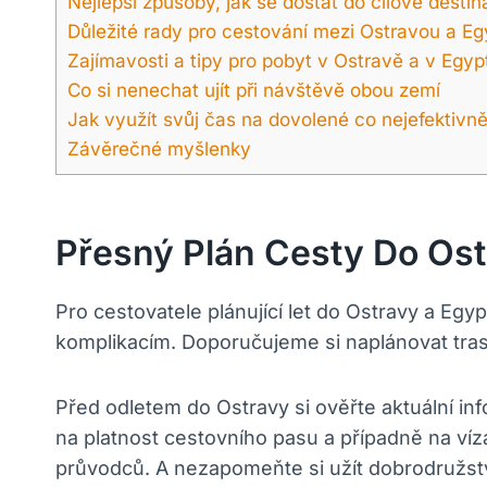
Nejlepší způsoby, jak se dostat do cílové desti
Důležité rady pro cestování mezi Ostravou a E
Zajímavosti a tipy pro pobyt v Ostravě a v Egyp
Co si nenechat ujít při návštěvě obou zemí
Jak využít svůj čas na dovolené co nejefektivně
Závěrečné myšlenky
Přesný Plán Cesty Do Ost
Pro cestovatele plánující let do Ostravy a Eg
komplikacím. Doporučujeme si naplánovat trasu
Před odletem do Ostravy si ověřte aktuální in
na platnost cestovního pasu a případně na ví
průvodců. A nezapomeňte si užít dobrodružstv