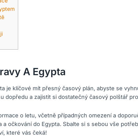
nace
gyptem
tě
ji
ravy A Egypta
ypta je klíčové mít přesný časový plán, abyste se v
 dopředu a zajistit si dostatečný časový polštář pro
formace o letu, včetně případných omezení a doporuč
za a očkování do Egypta. Sbalte si s sebou vše potř
í, které vás čeká!