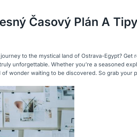
řesný Časový Plán A Tip
 journey to the mystical land of Ostrava-Egypt? Get
 truly unforgettable. Whether you’re a seasoned expl
rld of wonder waiting to be discovered. So grab your 