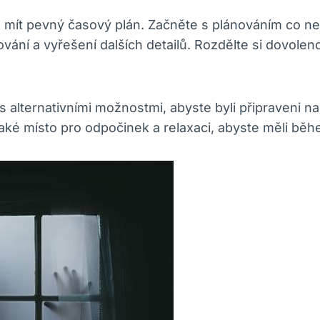
é mít pevný časový plán. Začněte s plánováním co nej
ní a vyřešení dalších detailů. Rozdělte si dovolenou
 alternativními možnostmi, abyste byli připraveni n
také místo pro odpočinek a relaxaci, abyste měli běh