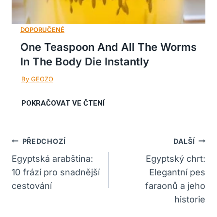
One Teaspoon And All The Worms
In The Body Die Instantly
Navigace
PŘEDCHOZÍ
DALŠÍ
Pro
Egyptská arabština:
Egyptský chrt:
10 frází pro snadnější
Elegantní pes
Příspěvek
cestování
faraonů a jeho
historie