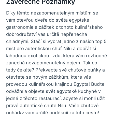
Závěrečné Poznámky
Díky těmto nezapomenutelným místům se
vám otevřou dveře do světa egyptské
gastronomie a zážitek z tohoto kulinářského
dobrodružství vás určitě nepřenechá
chladnými. Stačí si vybrat jedno z našich top 5
míst pro autentickou chuť Nilu a dopřát si
lahodnou exotickou jízdu, která vám rozhodně
zanechá nezapomenutelný dojem. Tak co
tedy čekáte? Překvapte své chuťové buňky a
otevřete se novým zážitkům, které vás
provedou kulinářskou krajinou Egypta! Buďte
odvážní a objevte svět egyptské kuchyně v
jedné z těchto restaurací, abyste si mohli užít
pravé autentické chute Nilu. Vaše chuťové
pohárky vám určitě poděkují za tuto cestu!