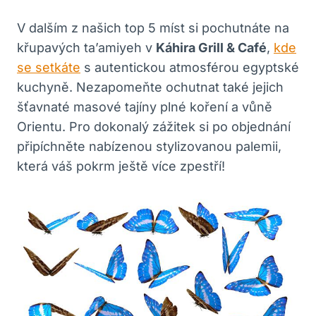
V dalším z našich top 5 míst si pochutnáte na
křupavých ta’amiyeh v
Káhira Grill & Café
,
kde
se setkáte
s autentickou atmosférou egyptské
kuchyně. Nezapomeňte ochutnat také jejich
šťavnaté masové tajíny plné koření a vůně
Orientu. Pro dokonalý zážitek si po objednání
připíchněte nabízenou stylizovanou palemii,
která váš pokrm ještě více zpestří!