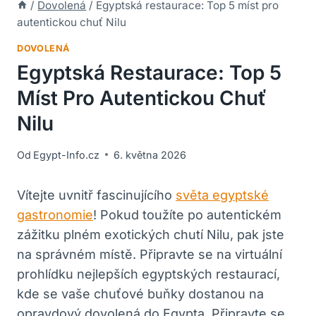
/
Dovolená
/
Egyptská restaurace: Top 5 míst pro
autentickou chuť Nilu
DOVOLENÁ
Egyptská Restaurace: Top 5
Míst Pro Autentickou Chuť
Nilu
Od
Egypt-Info.cz
6. května 2026
Vítejte uvnitř fascinujícího
světa egyptské
gastronomie
! Pokud toužíte po autentickém
zážitku plném exotických chutí Nilu, pak jste
na správném místě. Připravte se na virtuální
prohlídku nejlepších egyptských restaurací,
kde se vaše chuťové buňky dostanou na
opravdový dovolená do Egypta. Připravte se