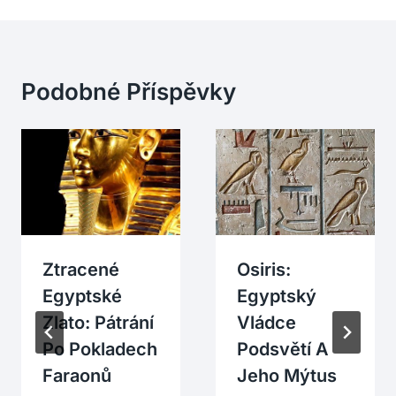
Podobné Příspěvky
Ztracené
Osiris:
Egyptské
Egyptský
Zlato: Pátrání
Vládce
Po Pokladech
Podsvětí A
Faraonů
Jeho Mýtus