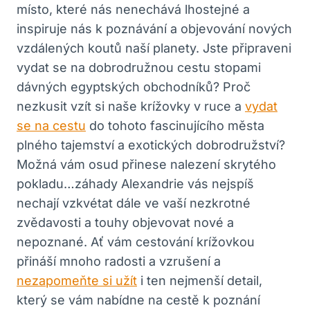
místo, které nás nenechává lhostejné a
inspiruje nás k poznávání a objevování nových
vzdálených koutů naší planety. Jste připraveni
vydat se na dobrodružnou cestu stopami
dávných egyptských obchodníků? Proč
nezkusit vzít si naše krížovky v ruce a
vydat
se na cestu
do tohoto fascinujícího města
plného tajemství a exotických dobrodružství?
Možná vám osud přinese nalezení skrytého
pokladu…záhady Alexandrie vás nejspíš
nechají vzkvétat dále ve vaší nezkrotné
zvědavosti a touhy objevovat nové a
nepoznané. Ať vám cestování krížovkou
přináší mnoho radosti a vzrušení a
nezapomeňte si užít
i ten nejmenší detail,
který se vám nabídne na cestě k poznání