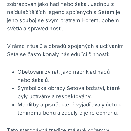
zobrazován jako had nebo šakal. Jednou z
nejdůležitějších legend spojených s Setem je
jeho souboj se svým bratrem Horem, bohem
světla a spravedlnosti.
V rámci rituálů a obřadů spojených s uctíváním
Seta se často konaly následující činnosti:
Obětování zvířat, jako například hadů
nebo šakalů.
Symbolické obrazy Setova božství, které
byly uctívány a respektovány.
Modlitby a písně, které vyjadřovaly úctu k
temnému bohu a žádaly o jeho ochranu.
Tato starodávná tradice má své kořeny v