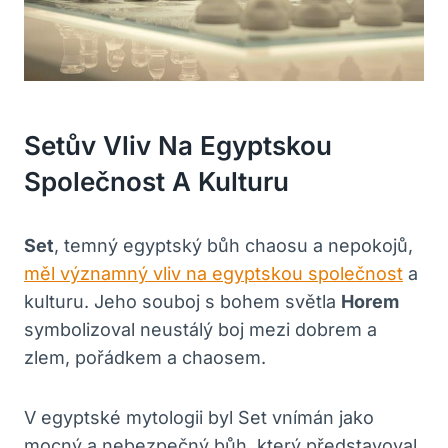
Setův Vliv Na Egyptskou
Společnost A Kulturu
Set
, temný egyptský bůh chaosu a nepokojů,
měl významný vliv na egyptskou společnost
a
kulturu. Jeho souboj s bohem světla
Horem
symbolizoval neustálý boj mezi dobrem a
zlem, pořádkem a chaosem.
V egyptské mytologii byl Set vnímán jako
mocný a nebezpečný bůh, který představoval