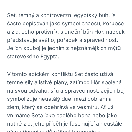
Set, temný a kontroverzní egyptský bůh, je
často popisován jako symbol chaosu, korupce
a zla. Jeho protivník, sluneční bůh Hór, naopak
představuje světlo, pořádek a spravedlnost.
Jejich souboj je jedním z nejznámějších mýtů
starověkého Egypta.
V tomto epickém konfliktu Set často užívá
temné síly a lstivé plány, zatímco Hór spoléhá
na svou odvahu, sílu a spravedlnost. Jejich boj
symbolizuje neustálý duel mezi dobrem a
zlem, který se odehrává ve vesmíru. Ať už
vnímáme Seta jako padlého boha nebo jako
nutné zlo, jeho příběh je fascinující a neustále
nám připomíná důležitost harmonie a