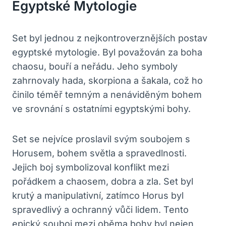
Egyptské Mytologie
Set byl jednou z nejkontroverznějších postav
egyptské mytologie. Byl považován za boha
chaosu, bouří a neřádu. Jeho symboly
zahrnovaly hada, skorpiona a šakala, což ho
činilo téměř temným a nenáviděným bohem
ve srovnání s ostatními egyptskými bohy.
Set se nejvíce proslavil svým soubojem s
Horusem, bohem světla a spravedlnosti.
Jejich boj symbolizoval konflikt mezi
pořádkem a chaosem, dobra a zla. Set byl
krutý a manipulativní, zatímco Horus byl
spravedlivý a ochranný vůči lidem. Tento
epický souboj mezi oběma bohy byl nejen