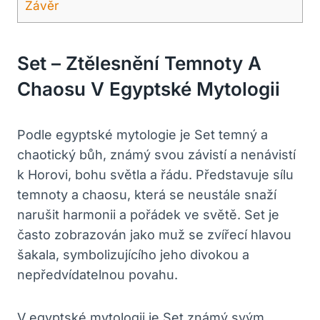
Závěr
Set – Ztělesnění Temnoty A
Chaosu V Egyptské Mytologii
Podle egyptské mytologie je Set temný a
chaotický bůh, známý svou závistí a nenávistí
k Horovi, bohu světla a řádu. Představuje sílu
temnoty a chaosu, která se neustále snaží
narušit harmonii a pořádek ve světě. Set je
často zobrazován jako muž se zvířecí hlavou
šakala, symbolizujícího jeho divokou a
nepředvídatelnou povahu.
V egyptské mytologii je Set známý svým