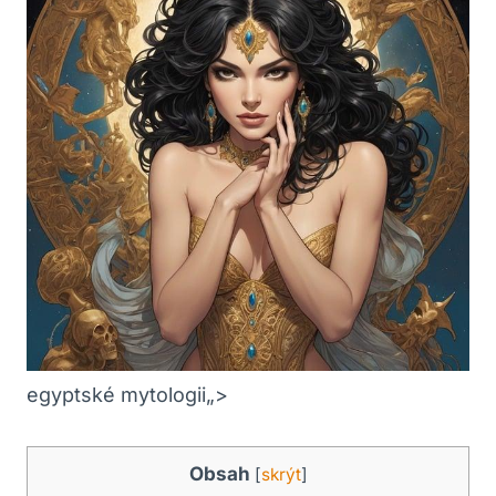
egyptské mytologii„>
Obsah
[
skrýt
]