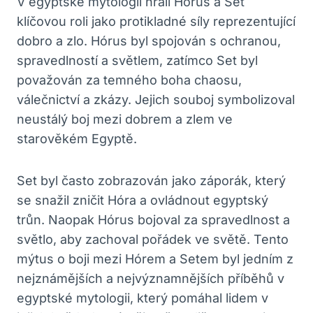
V egyptské mytologii hráli Hórus a Set
klíčovou roli jako protikladné síly reprezentující
dobro a zlo. Hórus byl spojován s ochranou,
spravedlností a světlem, zatímco Set byl
považován za temného boha chaosu,
válečnictví a zkázy. Jejich souboj symbolizoval
neustálý boj mezi dobrem a zlem ve
starověkém Egyptě.
Set byl často zobrazován jako záporák, který
se snažil zničit Hóra a ovládnout egyptský
trůn. Naopak Hórus bojoval za spravedlnost a
světlo, aby zachoval pořádek ve světě. Tento
mýtus o boji mezi Hórem a Setem byl jedním z
nejznámějších a nejvýznamnějších příběhů v
egyptské mytologii, který pomáhal lidem v