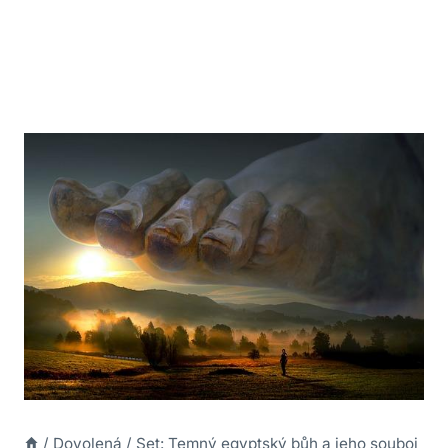
/
Dovolená
/
Set: Temný egyptský bůh a jeho souboj