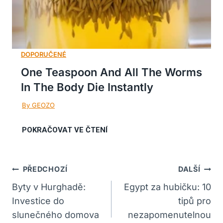
One Teaspoon And All The Worms
In The Body Die Instantly
Navigace
PŘEDCHOZÍ
DALŠÍ
Pro
Byty v Hurghadě:
Egypt za hubičku: 10
Investice do
tipů pro
Příspěvek
slunečného domova
nezapomenutelnou