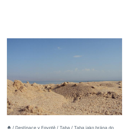
/
Destinace v Egyptě
/
Taba
/
Taba jako brána do