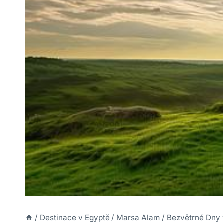
/
Destinace v Egyptě
/
Marsa Alam
/
Bezvětrné Dny v