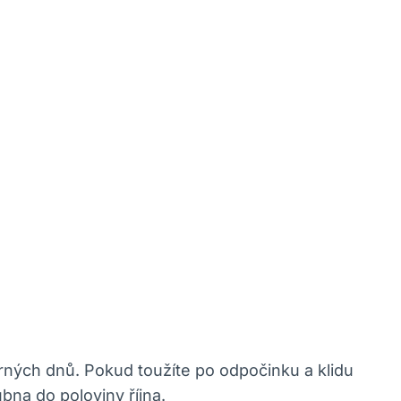
rných dnů. Pokud toužíte po odpočinku a klidu
bna do poloviny října.