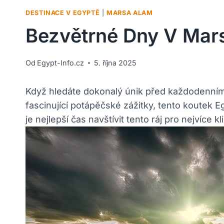
DESTINACE V EGYPTĚ
|
MARSA ALAM
Bezvětrné Dny V Mars
Od
Egypt-Info.cz
5. října 2025
Když hledáte dokonalý únik před každodenním
fascinující potápěčské zážitky, tento koutek E
je nejlepší čas navštívit tento ráj pro nejvíce