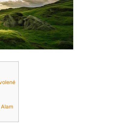
ovolené
a Alam