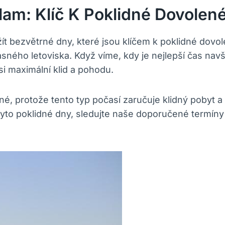
am: Klíč K Poklidné Dovolen
ezvětrné dny, které jsou klíčem k poklidné dovolené
sného letoviska. Když víme, kdy je nejlepší čas na
 si maximální klid a pohodu.
ené, protože tento typ počasí zaručuje klidný pobyt 
tyto poklidné dny, sledujte naše doporučené termín