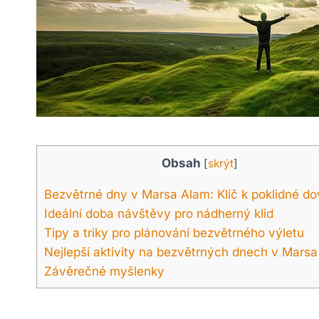
Obsah
[
skrýt
]
Bezvětrné dny v Marsa Alam: Klíč k poklidné d
Ideální doba návštěvy pro nádherný klid
Tipy a triky pro plánování bezvětrného výletu
Nejlepší aktivity na bezvětrných dnech v Mars
Závěrečné myšlenky