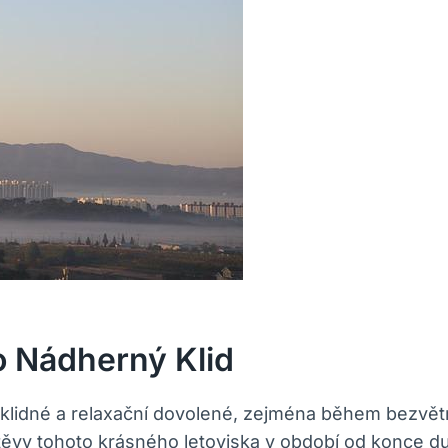
o Nádherný Klid
o klidné a relaxační dovolené, zejména během bezvět
těvy tohoto krásného letoviska v období od konce du