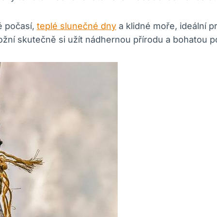
é počasí,
teplé slunečné dny
a klidné moře, ideální p
žní skutečně si užít nádhernou přírodu a bohatou 