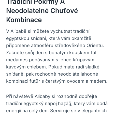
Tradiční Pokrmy A
Neodolatelné Chuťové
Kombinace
V Alibabě si můžete vychutnat tradiční
egyptskou snídani, která vám okamžitě
připomene atmosféru středověkého Orientu.
Začněte svůj den s bohatým kouskem fúl
medames podávaným s lehce křupavým
kávovým chlebem. Pokud máte rádi sladké
snídaně, pak rozhodně neodoláte lahodné
kombinaci fuṭūr s čerstvým ovocem a medem.
Při návštěvě Alibaby si rozhodně dopřejte i
tradiční egyptský nápoj haẓāǧ, který vám dodá
energii na celý den. Servíruje se v elegantních