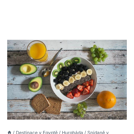
/
Destinace v Egyptě
/
Hurgháda
/
Snídaně v