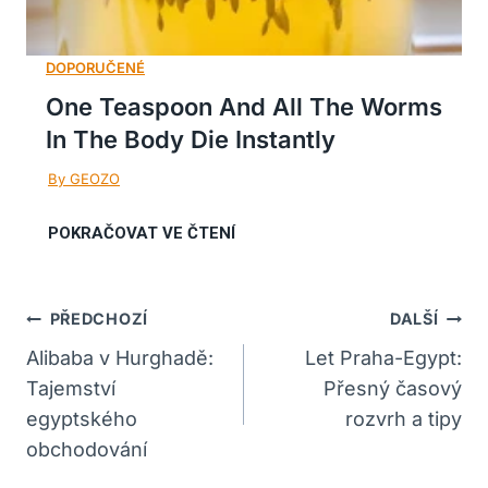
One Teaspoon And All The Worms
In The Body Die Instantly
Navigace
PŘEDCHOZÍ
DALŠÍ
Pro
Alibaba v Hurghadě:
Let Praha-Egypt:
Tajemství
Přesný časový
Příspěvek
egyptského
rozvrh a tipy
obchodování