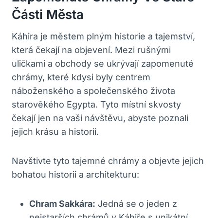
Části Města
Káhira je městem plným historie a tajemství,
která čekají na objevení. Mezi rušnými
uličkami a obchody se ukrývají zapomenuté
chrámy, které kdysi byly centrem
náboženského a společenského života
starověkého Egypta. Tyto místní skvosty
čekají jen na vaši návštěvu, abyste poznali
jejich krásu a historii.
Navštivte tyto tajemné chrámy a objevte jejich
bohatou historii a architekturu:
Chram Sakkára:
Jedná se o jeden z
nejstarších chrámů v Káhiře s unikátní