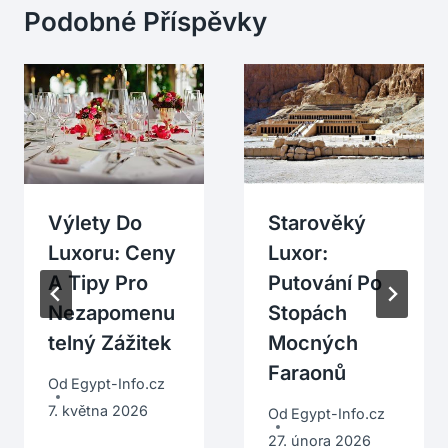
Podobné Příspěvky
Výlety Do
Starověký
Luxoru: Ceny
Luxor:
A Tipy Pro
Putování Po
Nezapomenu
Stopách
Telný Zážitek
Mocných
Faraonů
Od
Egypt-Info.cz
7. května 2026
Od
Egypt-Info.cz
27. února 2026