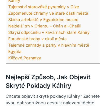
Káhiry
Tajemství starověké pyramidy v Gíze
Zapomenuté chrámy ve staré části města
Sbírka artefaktů v Egyptském muzeu
Nejdelší trh v Orientu – Chán al-Chalíli
Skrýší odpočinku v kavárnách staré Káhiry
Faraónské hroby v okolí města
Tajemné zahrady a parky v hlavním městě
Egypta
Klíčové Poznatky
Nejlepší Způsob, Jak Objevit
Skryté Poklady Káhiry
Chcete objevit skryté poklady Káhiry? Začněte
svou dobrodružnou cestu k nalezení těchto