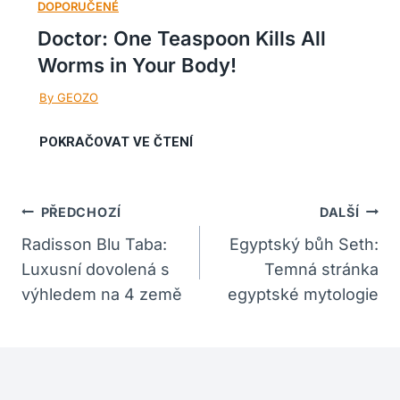
Doctor: One Teaspoon Kills All
Worms in Your Body!
Navigace
PŘEDCHOZÍ
DALŠÍ
Pro
Radisson Blu Taba:
Egyptský bůh Seth:
Luxusní dovolená s
Temná stránka
Příspěvek
výhledem na 4 země
egyptské mytologie