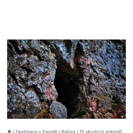
/
Destinace v Egyptě
/
Káhira
/
10 skrytých pokladů