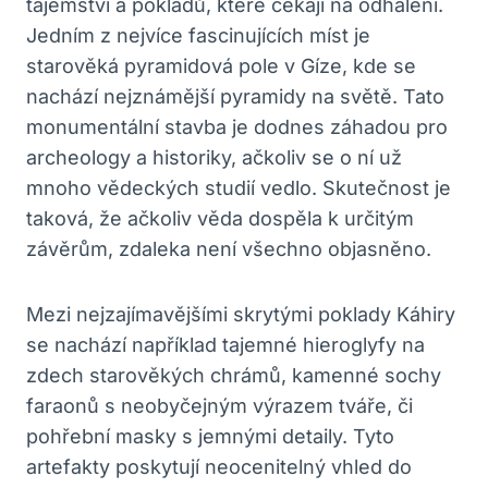
tajemství a pokladů, které čekají na odhalení.
Jedním z nejvíce fascinujících míst je
starověká pyramidová pole v Gíze, kde se
nachází nejznámější pyramidy na světě. Tato
monumentální stavba je dodnes záhadou pro
archeology a historiky, ačkoliv se o ní už
mnoho vědeckých studií vedlo. Skutečnost je
taková, že ačkoliv věda dospěla k určitým
závěrům, zdaleka není všechno objasněno.
Mezi nejzajímavějšími skrytými poklady Káhiry
se nachází například tajemné hieroglyfy na
zdech starověkých chrámů, kamenné sochy
faraonů s neobyčejným výrazem tváře, či
pohřební masky s jemnými detaily. Tyto
artefakty poskytují neocenitelný vhled do