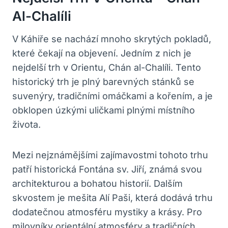
Al-Chalíli
V Káhiře se nachází mnoho skrytých pokladů,
které čekají na objevení. Jedním z nich je
nejdelší trh v Orientu, Chán al-Chalíli. Tento
historický trh je plný barevných stánků se
suvenýry, tradičními omáčkami a kořením, a je
obklopen úzkými uličkami plnými místního
života.
Mezi nejznámějšími zajímavostmi tohoto trhu
patří historická Fontána sv. Jiří, známá svou
architekturou a bohatou historií. Dalším
skvostem je mešita Alí Paši, která dodává trhu
dodatečnou atmosféru mystiky a krásy. Pro
milovníky orientální atmosféry a tradičních