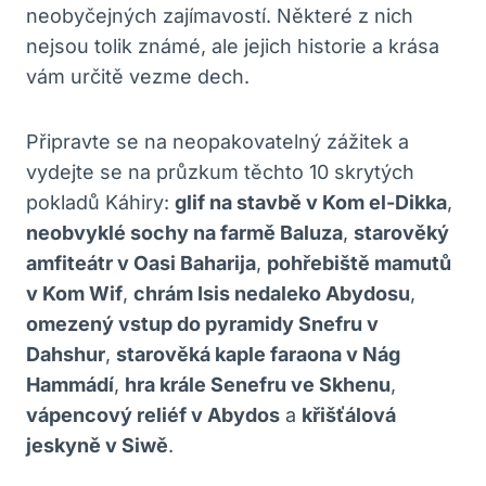
neobyčejných zajímavostí. Některé z nich
nejsou tolik známé, ale jejich historie a krása
vám určitě vezme dech.
Připravte se na neopakovatelný zážitek a
vydejte se na průzkum těchto 10 skrytých
pokladů Káhiry:
glif na stavbě v Kom el-Dikka
,
neobvyklé sochy na farmě Baluza
,
starověký
amfiteátr v Oasi Baharija
,
pohřebiště mamutů
v Kom Wif
,
chrám Isis nedaleko Abydosu
,
omezený vstup do pyramidy Snefru v
Dahshur
,
starověká kaple faraona v Nág
Hammádí
,
hra krále Senefru ve Skhenu
,
vápencový reliéf v Abydos
a
křišťálová
jeskyně v Siwě
.