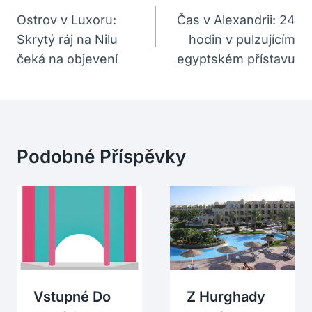
Pro
Ostrov v Luxoru:
Čas v Alexandrii: 24
Skrytý ráj na Nilu
hodin v pulzujícím
Příspěvek
čeká na objevení
egyptském přístavu
Podobné Příspěvky
Vstupné Do
Z Hurghady