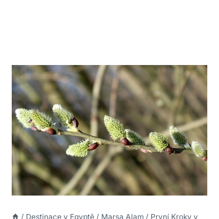
/
Destinace v Egyptě
/
Marsa Alam
/
První Kroky v