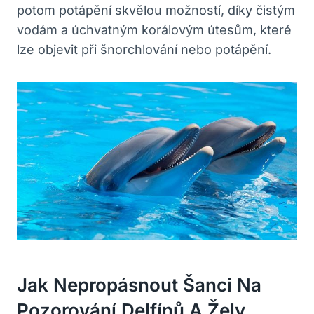
potom potápění skvělou možností, díky čistým
vodám a úchvatným korálovým útesům, které
lze objevit při šnorchlování nebo potápění.
Jak Nepropásnout Šanci Na
Pozorování Delfínů A Želv