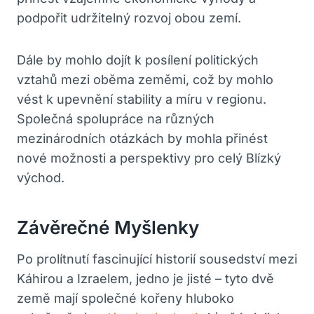
podpořit udržitelný rozvoj obou zemí.
Dále by ‍mohlo dojít k posílení politických
vztahů mezi oběma zeměmi, což by mohlo
vést k upevnění stability‌ a ‌míru v regionu. ​
Společná spolupráce na různých
mezinárodních otázkách by mohla přinést‌
nové možnosti a perspektivy pro celý Blízký
východ.
Závěrečné ⁣myšlenky
Po‌ prolítnutí fascinující ⁣historií sousedství mezi
Káhirou ⁢a Izraelem, jedno je jisté – tyto dvě
země⁢ mají společné kořeny hluboko