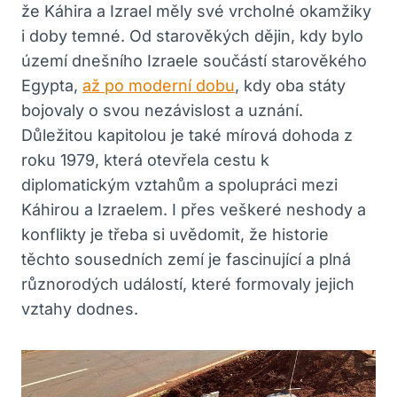
že ‍Káhira a ​Izrael měly své vrcholné okamžiky
⁢i doby temné. Od starověkých dějin, kdy bylo
území dnešního Izraele součástí starověkého
Egypta,
až po moderní dobu
, kdy oba státy
bojovaly⁤ o svou nezávislost a‌ uznání.
Důležitou kapitolou je také mírová dohoda z
roku 1979, ‍která otevřela cestu k
diplomatickým ‌vztahům a spolupráci mezi‌
Káhirou a Izraelem. I přes veškeré neshody a
⁣konflikty je třeba si uvědomit, že historie
těchto sousedních zemí je fascinující a plná
různorodých⁣ událostí, které formovaly jejich
vztahy dodnes.