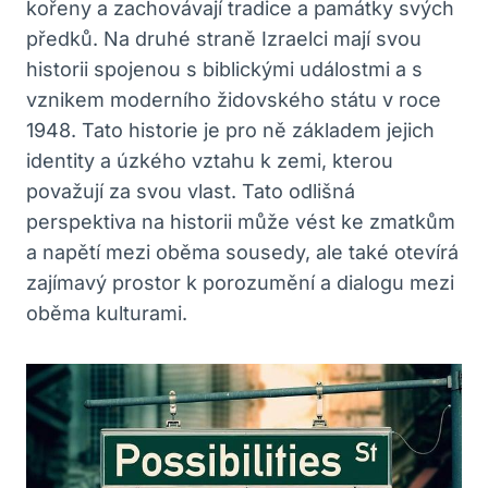
kořeny a ‌zachovávají tradice a památky‌ svých
předků. Na druhé straně Izraelci mají svou
historii spojenou s biblickými událostmi a s
vznikem moderního židovského státu v roce‍
1948. Tato historie‌ je pro ​ně základem jejich
identity a​ úzkého vztahu k zemi, kterou‍
považují za svou vlast. ⁣Tato odlišná
perspektiva na historii může⁢ vést ke zmatkům
a napětí mezi oběma sousedy, ale také otevírá
zajímavý prostor k porozumění ⁤a dialogu mezi⁢
oběma kulturami.