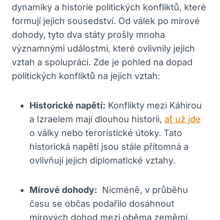
dynamiky a historie politických konfliktů, které
formují jejich sousedství. Od válek po‌ mírové
dohody, tyto dva státy prošly mnoha
významnými⁣ událostmi, ⁣které ‌ovlivnily⁢ jejich
vztah⁢ a spolupráci. Zde je pohled ⁢na dopad‍
politických konfliktů na jejich vztah:
Historické napětí:
Konflikty mezi Káhirou ​
a Izraelem ⁣mají dlouhou historii,
ať už jde
o války nebo teroristické útoky. Tato
historická napětí jsou stále přítomná ⁤a
ovlivňují jejich diplomatické vztahy.
Mírové dohody:
⁣ Nicméně, v průběhu
času se ‍občas podařilo dosáhnout
mírových dohod mezi ⁢oběma zeměmi,