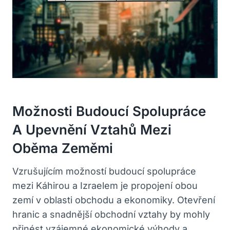
Možnosti Budoucí Spolupráce
A Upevnění⁣ Vztahů Mezi
Oběma Zeměmi
Vzrušujícím možností budoucí ​spolupráce
mezi Káhirou a Izraelem je⁢ propojení obou
zemí v oblasti obchodu a ekonomiky. Otevření
hranic a snadnější ⁤obchodní vztahy by mohly
přinést vzájemné ekonomické výhody a