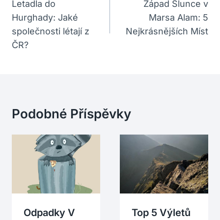
Pro
Letadla do
Západ Slunce v
Hurghady: Jaké
Marsa Alam: 5
Příspěvek
společnosti létají z
Nejkrásnějších Míst
ČR?
Podobné Příspěvky
Odpadky V
Top 5 Výletů