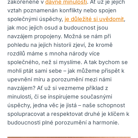
zakořeněné v
dávné minulosti
. Ať už je jejich
vztah poznamenán konflikty nebo spojen
společnými​ úspěchy,
je důležité si uvědomit
,
jak moc jejich osud a budoucnost jsou
navzájem propojeny. Možná se nám​ při
pohledu na jejich historii zjeví, že kromě
rozdílů máme s mnoha národy více
společného, než si myslíme. A tak bychom se
mohli ptát sami sebe – jak můžeme přispět k
upevnění míru a porozumění mezi námi
navzájem? Ať už si vezmeme příklad z
minulosti, či se inspirujeme ​současnými
úspěchy, ⁤jedna věc je jistá​ – naše⁤ schopnost
spolupracovat a respektovat​ druhé ‍je ‌klíčem k
budoucnosti plné porozumění a harmonie.