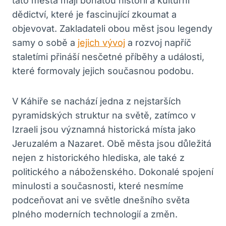
tato města mají bohatou historii a kulturní
dědictví, které je fascinující zkoumat a
objevovat.‍ Zakladateli obou ⁤měst jsou legendy
samy ‌o ‍sobě a
jejich vývoj
a rozvoj napříč
staletími přináší nesčetné příběhy a⁤ události,
které formovaly jejich⁢ současnou podobu.
V Káhiře se ‍nachází jedna z nejstarších
pyramidských struktur na světě, zatímco v
Izraeli jsou významná historická místa jako
Jeruzalém a ​Nazaret. Obě města jsou důležitá
nejen z historického ⁣hlediska, ale také z
politického a náboženského. Dokonalé spojení
minulosti a současnosti, které nesmíme
podceňovat ani ve světle‌ dnešního světa
plného moderních technologií a změn.