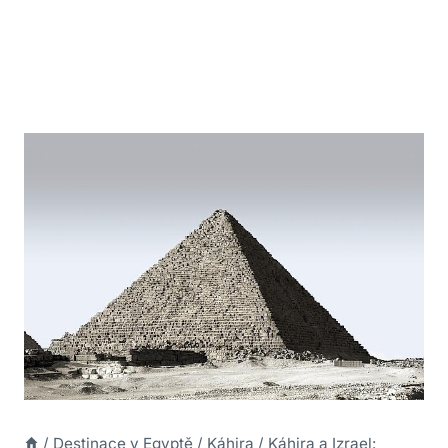
/
Destinace v Egyptě
/
Káhira
/
Káhira a Izrael: