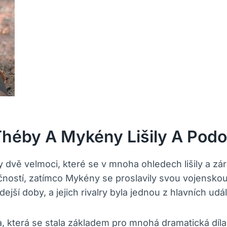
Théby A Mykény Lišily A Podo
ny dvě velmoci, které se v mnoha ohledech lišily a 
ností, zatímco Mykény se proslavily svou vojenskou 
hdejší doby, a jejich rivalry byla jednou z hlavních u
která se stala základem pro mnohá dramatická díla