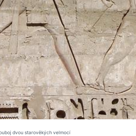
ouboj dvou starověkých velmocí