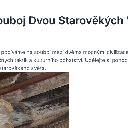
ouboj Dvou Starověkých
e podíváme na souboj mezi dvěma mocnými civilizac
lečných taktik a kulturního bohatství. Udělejte si po
 starověkého světa.