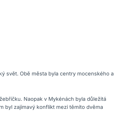
cký svět. Obě města byla centry mocenského a
o žebříčku. Naopak v Mykénách byla důležitá
em byl zajímavý konflikt mezi těmito dvěma