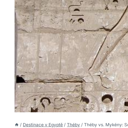
/
Destinace v Egyptě
/
Théby
/
Théby vs. Mykény: S