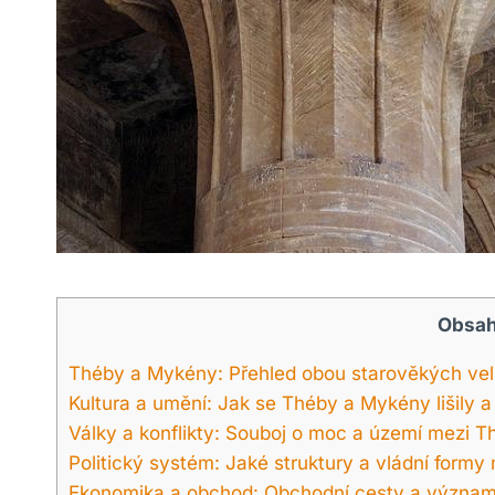
Obsa
Théby a Mykény: Přehled obou starověkých ve
Kultura a umění: Jak se Théby a Mykény lišily 
Války a konflikty: Souboj o moc a území mezi
Politický systém: Jaké struktury a vládní form
Ekonomika a obchod: Obchodní cesty a význam