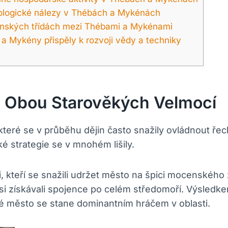
ologické nálezy v Thébách a Mykénách
lečenských třídách mezi Thébami a Mykénami
 Mykény přispěly k rozvoji vědy a techniky
 Obou Starověkých Velmocí
teré se v průběhu dějin často snažily ovládnout ře
ské strategie se v mnohém lišily.
ci, kteří se snažili udržet město na špici mocenskéh
 si získávali spojence po celém středomoří. Výsledk
é město se stane dominantním hráčem v oblasti.