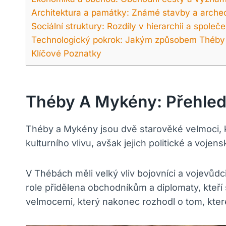
Architektura a památky: Známé stavby a arche
Sociální struktury: Rozdíly v hierarchii a spo
Technologický pokrok: Jakým způsobem Théby a
Klíčové Poznatky
Théby A Mykény: Přehled
Théby a Mykény jsou dvě starověké velmoci, k
kulturního vlivu, avšak jejich politické a vojen
V Thébách měli velký vliv bojovníci a vojevůd
role přidělena obchodníkům a diplomaty, kteří
velmocemi, který nakonec rozhodl o tom, kter