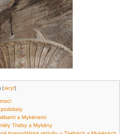
h
[
skrýt
]
lmocí
a podobaly
 Thébami a Mykénami
y měly Théby a Mykény
né hospodářské aktivity v Thébách a Mykénách