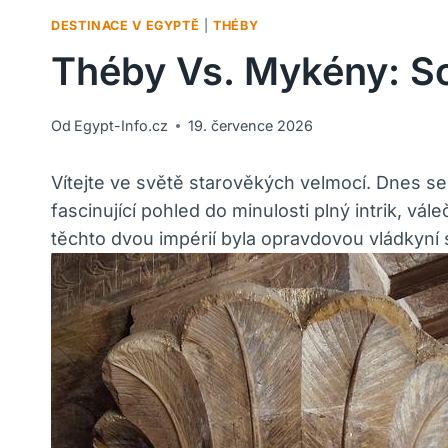
DESTINACE V EGYPTĚ
|
THÉBY
Théby Vs. Mykény: S
Od
Egypt-Info.cz
19. července 2026
Vítejte ve světě starověkých velmocí. Dnes s
fascinující pohled do minulosti plný intrik, vá
těchto dvou impérií byla opravdovou vládkyní