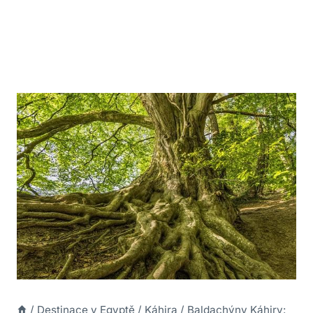
/
Destinace v Egyptě
/
Káhira
/
Baldachýny Káhiry: