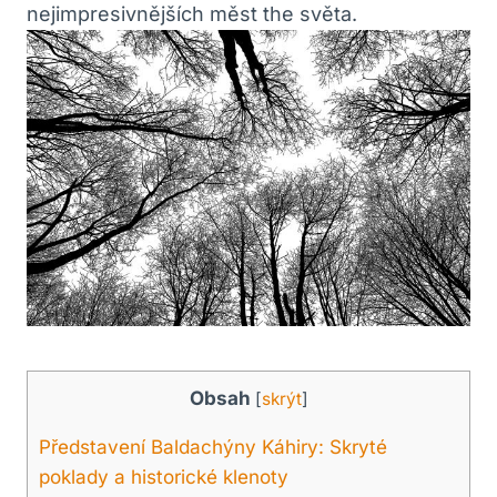
nejimpresivnějších měst the světa.
Obsah
[
skrýt
]
Představení Baldachýny Káhiry: Skryté
poklady a historické klenoty