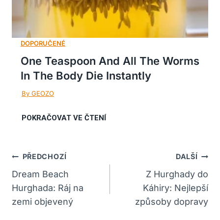
One Teaspoon And All The Worms
In The Body Die Instantly
Navigace
PŘEDCHOZÍ
DALŠÍ
Pro
Dream Beach
Z Hurghady do
Hurghada: Ráj na
Káhiry: Nejlepší
Příspěvek
zemi objevený
způsoby dopravy