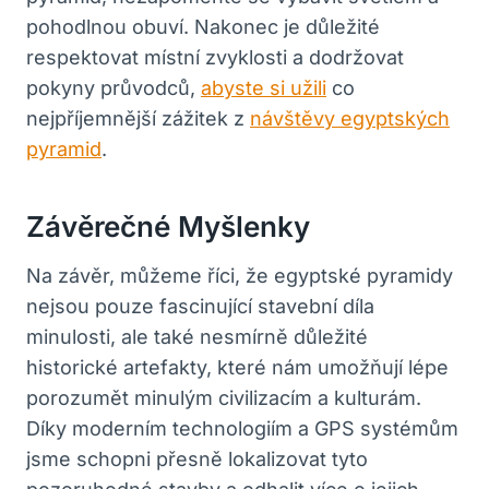
pohodlnou obuví. Nakonec je důležité
respektovat místní zvyklosti a dodržovat
‌pokyny průvodců,
abyste si užili
co
nejpříjemnější zážitek⁢ z
návštěvy egyptských
pyramid
.
Závěrečné Myšlenky
Na závěr, můžeme říci, že egyptské pyramidy
nejsou pouze‌ fascinující stavební díla⁣
minulosti, ale také nesmírně⁤ důležité
historické artefakty,‌ které⁤ nám umožňují lépe‍
porozumět minulým civilizacím a kulturám.​
Díky⁣ moderním technologiím⁤ a GPS systémům
jsme schopni přesně lokalizovat⁢ tyto