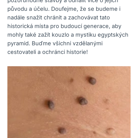
⁤pozoruhodné stavby a odhalit⁤ více o jejich
⁤původu a účelu. Doufejme, že ​se budeme i
‍nadále snažit⁤ chránit a zachovávat tato
historická místa pro budoucí ​generace, ‌aby
mohly ‍také zažít‌ kouzlo ​a mystiku egyptských
‍pyramid. Buďme všichni vzdělanými⁣
cestovateli ⁣a ochránci historie!