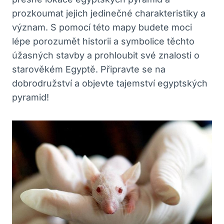
prozkoumat⁤ jejich jedinečné charakteristiky a
význam. S pomocí této ⁢mapy budete moci​
lépe porozumět ⁢historii a symbolice ​těchto
úžasných stavby ‌a prohloubit své‌ znalosti o ​
starověkém Egyptě. Připravte se na​
dobrodružství a objevte ⁤tajemství egyptských
pyramid!