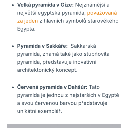
Velká pyramida v‌ Gíze:
Nejznámější⁣ a
největší ​egyptská ⁢pyramida,
považovaná
za jeden
z hlavních‌ symbolů starověkého
Egypta.
Pyramida v Sakkáře:
‍ Sakkárská‌
pyramida, ⁤známá ‍také jako stupňovitá
pyramida, představuje inovativní
architektonický ‍koncept.
Červená pyramida‌ v ⁤Dahšúr:
Tato
pyramida ⁣je⁢ jednou z nejstarších ‌v Egyptě
a svou červenou barvou představuje
unikátní exemplář.