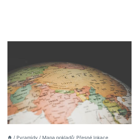
/
Pyramidy
/
Mapa pokladů: Přesné lokace