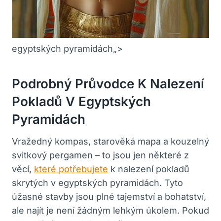
egyptských pyramidách„>
Podrobný Průvodce K Nalezení
Pokladů V Egyptských
Pyramidách
Vražedný kompas, starověká mapa a kouzelný
svitkový pergamen – to⁢ jsou jen některé z
věcí,
které potřebujete
k nalezení ⁣pokladů
skrytých v egyptských pyramidách. ‍Tyto
úžasné⁢ stavby jsou plné tajemství a⁣ bohatství,
ale najít je není žádným lehkým úkolem. Pokud