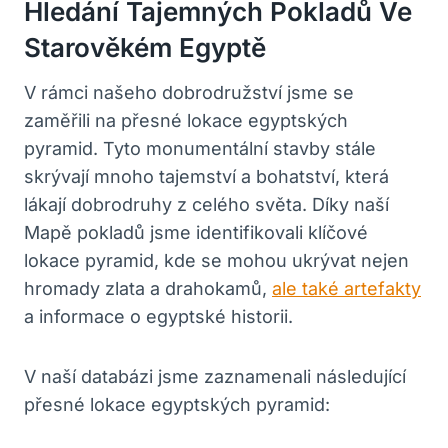
Hledání⁢ Tajemných Pokladů Ve ​
Starověkém‌ Egyptě
V rámci našeho dobrodružství ⁣jsme se
zaměřili⁣ na přesné lokace egyptských‍
pyramid. Tyto monumentální ‌stavby stále
skrývají ⁣mnoho tajemství a bohatství, ​která‍
lákají⁢ dobrodruhy z celého světa. Díky naší
‌Mapě pokladů ‌jsme identifikovali klíčové
lokace pyramid, kde se mohou ‍ukrývat nejen
hromady zlata a drahokamů, ⁣
ale také artefakty
a informace o egyptské ⁤historii.
V⁣ naší‌ databázi jsme zaznamenali následující
přesné lokace ⁤egyptských pyramid: