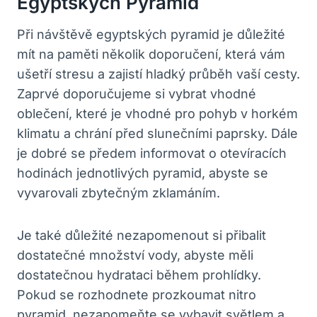
Egyptských Pyramid
Při návštěvě ⁤egyptských pyramid je důležité
mít na paměti několik doporučení, která vám
ušetří stresu a ‌zajistí‌ hladký⁢ průběh vaší cesty.
Zaprvé doporučujeme si vybrat vhodné⁤
oblečení, ⁢které ⁣je‍ vhodné⁣ pro pohyb v⁢ horkém
⁣klimatu⁢ a chrání před slunečními paprsky. Dále
je dobré se předem informovat o‌ otevíracích
hodinách‌ jednotlivých pyramid, abyste se
vyvarovali⁢ zbytečným zklamáním.
Je také důležité⁣ nezapomenout si přibalit
dostatečné⁢ množství vody, abyste měli⁤
dostatečnou hydrataci​ během​ prohlídky.
Pokud se ⁢rozhodnete⁢ prozkoumat nitro⁣
pyramid,⁢ nezapomeňte se vybavit světlem ‍a