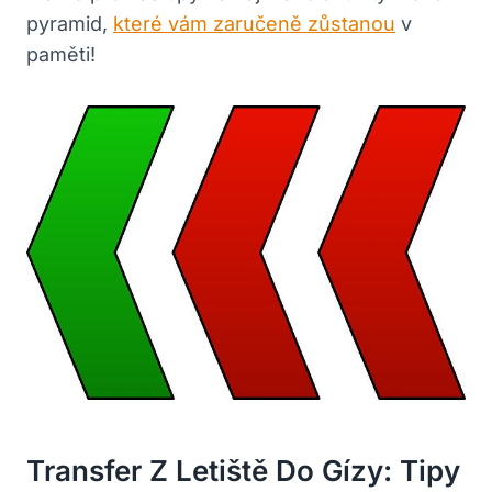
pyramid,
které vám zaručeně zůstanou
v
paměti!
Transfer Z Letiště Do Gízy: Tipy