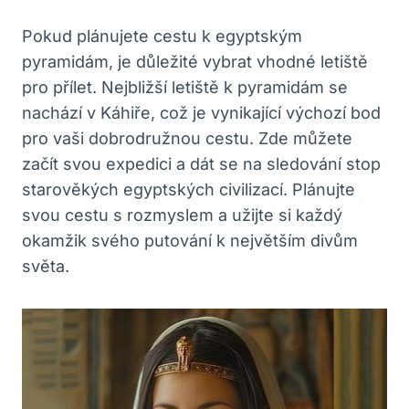
Pokud plánujete cestu k egyptským
‍pyramidám, je důležité vybrat vhodné letiště
pro přílet. Nejbližší letiště k ‍pyramidám se
nachází ⁣v‍ Káhiře, což je vynikající výchozí bod
pro vaši ⁣dobrodružnou‍ cestu. Zde ‌můžete
začít svou expedici a dát ⁤se ⁢na sledování stop
starověkých egyptských civilizací. Plánujte
svou cestu s rozmyslem​ a užijte si⁤ každý
okamžik svého putování k největším divům
světa.