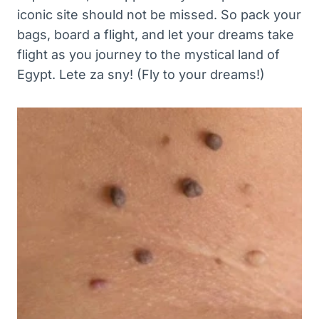
iconic site⁣ should not be missed.‌ So pack your
bags, ‍board ⁤a​ flight, and⁣ let your dreams take
flight as you ⁣journey to ​the mystical​ land of ​
Egypt. Lete za ⁤sny! ⁢(Fly to your dreams!)