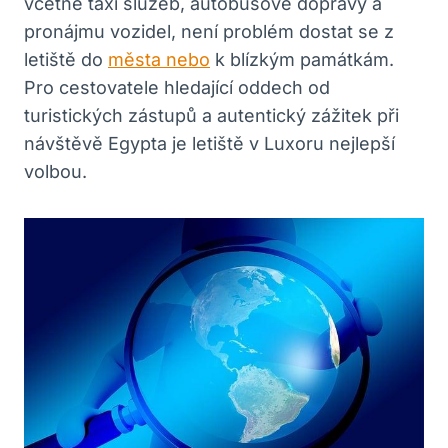
včetně taxi služeb, autobusové dopravy a
pronájmu vozidel, není problém dostat ‍se z
letiště do
města nebo
k blízkým památkám.
‍Pro cestovatele​ hledající oddech od
turistických zástupů a autentický zážitek při
návštěvě Egypta je‌ letiště v Luxoru nejlepší
volbou.