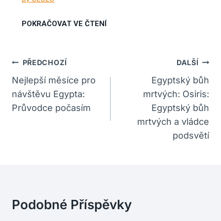
Navigace
PŘEDCHOZÍ
DALŠÍ
Pro
Nejlepší měsíce pro
Egyptský bůh
návštěvu Egypta:
mrtvých: Osiris:
Příspěvek
Průvodce počasím
Egyptský bůh
mrtvých a vládce
podsvětí
Podobné Příspěvky