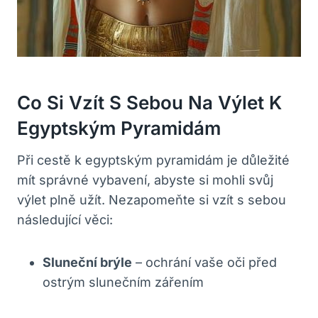
Co Si Vzít S Sebou Na ⁢výlet K
Egyptským⁢ Pyramidám
Při ⁣cestě⁢ k egyptským pyramidám​ je ​důležité
mít správné vybavení, abyste si mohli​ svůj
výlet ⁢plně užít. Nezapomeňte si vzít s⁤ sebou
následující věci:
Sluneční brýle
– ochrání vaše ​oči⁣ před
⁤ostrým slunečním⁤ zářením