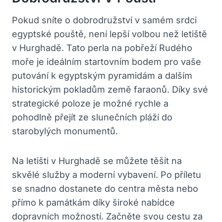
Pokud sníte o dobrodružství v samém ⁢srdci
egyptské pouště, ‍není lepší volbou než letiště⁤
v Hurghadě. Tato perla ‌na pobřeží ‌Rudého
moře ⁢je ideálním startovním ‍bodem pro vaše
putování k egyptským pyramidám a ​dalším⁢
historickým pokladům země ‍faraonů. Díky své
strategické poloze je možné rychle a
⁣pohodlně přejít ze slunečních pláží do⁤
starobylých monumentů.
Na letišti v Hurghadě⁣ se můžete těšit na
skvělé služby a moderní vybavení. Po příletu​
se snadno dostanete do centra města​ nebo
přímo⁢ k památkám díky široké nabídce
dopravních možností. Začněte svou cestu za