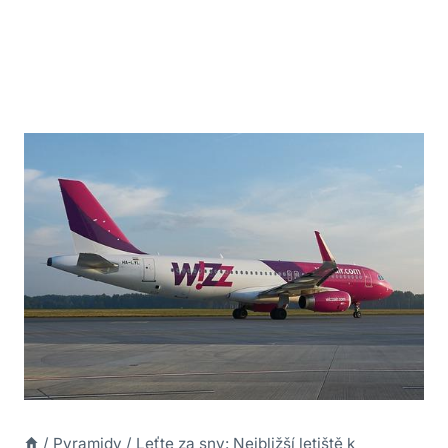
/
Pyramidy
/
Leťte za sny: Nejbližší letiště k