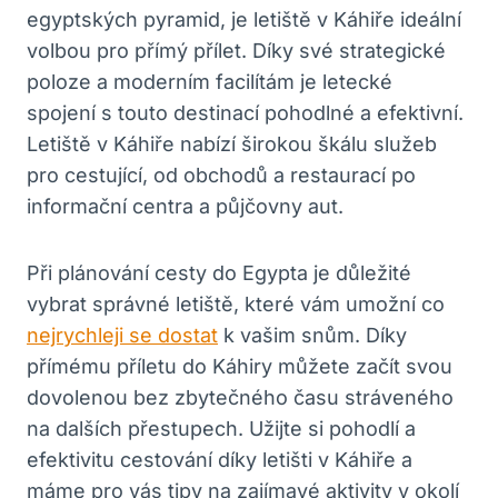
egyptských pyramid,⁣ je‍ letiště⁣ v Káhiře ​ideální
volbou pro přímý ​přílet. ‌Díky své strategické
‍poloze a moderním facilítám ⁣je letecké
spojení s touto destinací pohodlné ‍a efektivní.
Letiště v ⁣Káhiře‍ nabízí širokou škálu služeb
pro cestující, od obchodů a restaurací po
informační centra a půjčovny aut.
Při plánování cesty do​ Egypta je důležité
vybrat správné⁢ letiště, ⁣které vám umožní co
nejrychleji se dostat
k vašim snům. Díky
přímému ⁣příletu do Káhiry můžete začít svou
dovolenou bez zbytečného‍ času stráveného
na ⁢dalších přestupech. Užijte si pohodlí ‍a
efektivitu cestování díky letišti v Káhiře⁣ a
máme pro vás ‌tipy na ⁤zajímavé aktivity v okolí