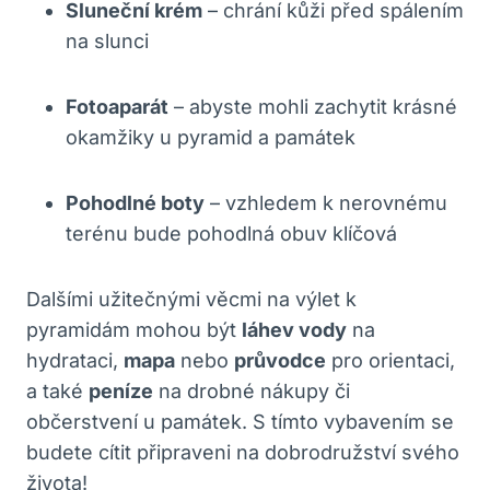
Sluneční krém
– chrání ​kůži‌ před spálením
na slunci
Fotoaparát
– ⁤abyste mohli⁢ zachytit krásné
okamžiky u pyramid a památek
Pohodlné‌ boty
– vzhledem k⁢ nerovnému
terénu bude pohodlná obuv⁢ klíčová
Dalšími užitečnými věcmi na výlet k
pyramidám mohou být
láhev vody
na
hydrataci,
mapa
⁤nebo
průvodce
pro ‍orientaci,
a také
peníze
na⁣ drobné ​nákupy či
občerstvení u památek. S ​tímto ⁢vybavením se
budete cítit⁤ připraveni na‌ dobrodružství⁣ svého
života!