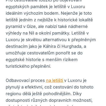
egyptských památek je letiště v Luxoru
‍ideálním ‍výchozím ⁤bodem. Nejenže je toto
⁣letiště jedním z​ nejblíže k historické lokalitě
pyramid v Gíze, ⁣ale nabízí také nádherné‌
výhledy na Nil‌ a okolní památky. Letiště v
⁢Luxoru je skvělou alternativou k přeplněným
destinacím jako je‌ Káhira či Hurghada, a⁤
umožňuje cestovatelům ponořit se do
egyptské historie s menším rizikem
turistického přeplnění.
Odbavovací proces
na letišti
v ‍Luxoru je⁢
plynulý a efektivní, což cestování do‌ tohoto
regionu dělá ještě pohodlnějším. ⁣Díky
dostupnosti různých dopravních možností,