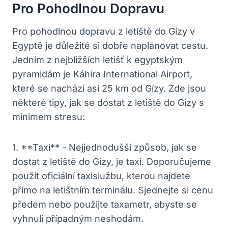
Pro Pohodlnou Dopravu
Pro ⁣pohodlnou dopravu z letiště do Gízy v
Egyptě je důležité si dobře naplánovat cestu.⁤
Jedním z nejbližších letišť k egyptským
pyramidám je Káhira⁣ International Airport,
které​ se nachází asi 25 km od Gízy. Zde jsou
některé tipy, jak se dostat ⁣z letiště do Gízy s
minimem stresu:
1. ‌**Taxi** -⁢ Nejjednodušší způsob,⁣ jak se​
dostat z letiště do Gízy, je taxi. Doporučujeme
použít oficiální taxislužbu, ​kterou najdete
přímo na⁣ letištním ‍terminálu. Sjednejte si cenu
předem nebo ⁢použijte taxametr, abyste se
vyhnuli případným neshodám.