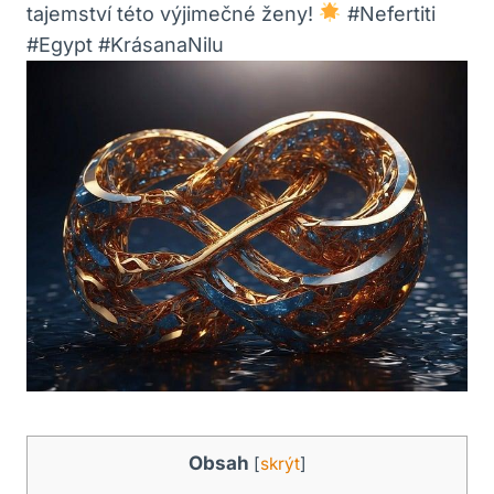
tajemství této výjimečné ženy!
#Nefertiti
#Egypt #KrásanaNilu
Obsah
[
skrýt
]