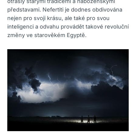
otřásly starými tradicemi a náboženskými
představami. Nefertiti je dodnes obdivována
nejen pro svoji krásu, ale také pro svou
inteligenci a odvahu provádět takové revoluční
změny ve starověkém Egyptě.