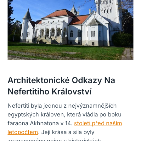
Architektonické Odkazy Na
Nefertitiho Království
Nefertiti byla jednou z nejvýznamnějších
egyptských královen, která vládla po boku
faraona Akhnatona v 14.
století před naším
letopočtem
. Její krása a síla byly
zaznamenány nejen v historických