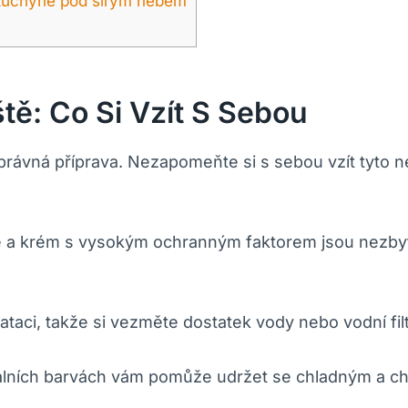
á kuchyně pod širým nebem
tě: Co Si Vzít S Sebou
rávná příprava. Nezapomeňte si s sebou vzít tyto ne
e a krém s vysokým ochranným faktorem jsou nezbyt
taci, takže si vezměte dostatek vody nebo vodní filtr
álních barvách vám pomůže udržet se chladným a ch