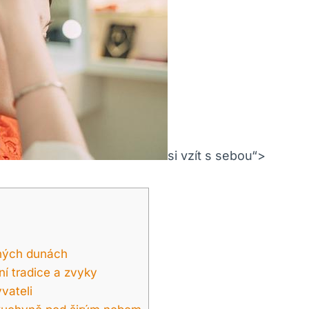
si vzít s sebou“>
čných dunách
ní tradice a zvyky
vateli