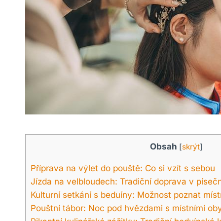
Obsah
[
skrýt
]
Příprava na výlet do pouště: Co si vzít s sebou
Jízda na velbloudech: Tradiční doprava v píse
Kulturní setkání s beduíny: Možnost poznat míst
Pouštní tábor: Noc pod hvězdami s místními oby