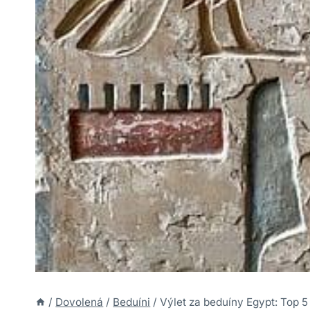
/
Dovolená
/
Beduíni
/
Výlet za beduíny Egypt: Top 5