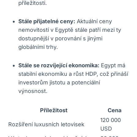
příležitosti.
Stále přijatelné ceny:
Aktuální ceny
⁢nemovitostí‍ v ‍Egyptě stále ‍patří mezi ty
dostupnější v porovnání s jinými
‌globálními trhy.
Stále ‌se rozvíjející ekonomika:
Egypt má⁢
stabilní ekonomiku a růst⁣ HDP, což přináší
investorům‍ jistotu ⁢a potenciální⁢
výnosnost.
Příležitost
Cena
120 ⁢000
Rozšíření luxusních letovisek
USD