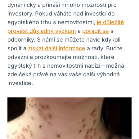
dynamický a přináší‌ mnoho možností pro
investory. ‌Pokud váháte‍ nad investicí do
egyptského trhu​ s‌ nemovitostmi,⁤
je důležité
provést důkladný výzkum
a​
poradit se
s
odborníky. S námi se můžete navíc kdykoli
spojit a
získat další informace
a ⁢rady. ‌Buďte
odvážní​ a prozkoumejte možnosti, které
egyptský trh ⁣s ​nemovitostmi nabízí – možná
zde čeká‌ právě ⁢na ‍vás vaše další výhodná
investice.