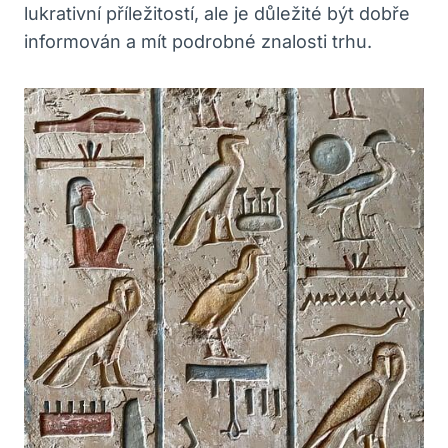
lukrativní příležitostí, ale‍ je ⁤důležité být ⁤dobře⁣
informován a mít⁤ podrobné znalosti trhu.