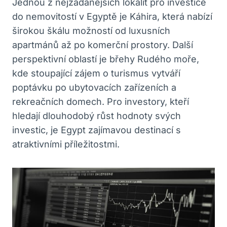
Jednou z nejžádanějších⁤ lokalit pro investice
do⁣ nemovitostí v Egyptě je Káhira, která nabízí
širokou škálu možností⁢ od luxusních
apartmánů až po komerční prostory. Další
perspektivní‍ oblastí⁣ je‍ břehy Rudého moře,
kde⁢ stoupající zájem o turismus vytváří
poptávku po ubytovacích zařízeních a
rekreačních‍ domech. ​Pro investory,⁢ kteří
‍hledají dlouhodobý růst hodnoty svých
investic,‌ je ⁣Egypt ⁣zajímavou destinací s‍
atraktivními příležitostmi.