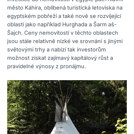
město Káhira, oblíbená turistická ⁢letoviska na
egyptském pobřeží a také nově se rozvíjející
oblasti jako například Hurghada a Šarm aš-
Šajch.‍ Ceny nemovitostí ‍v těchto oblastech
jsou stále relativně ⁢nízké ve ‍srovnání ‌s jinými
světovými⁤ trhy a nabízí​ tak investorům
možnost získat ⁢zajímavý ⁢kapitálový růst a ​
pravidelné ⁣výnosy z ⁤pronájmu.