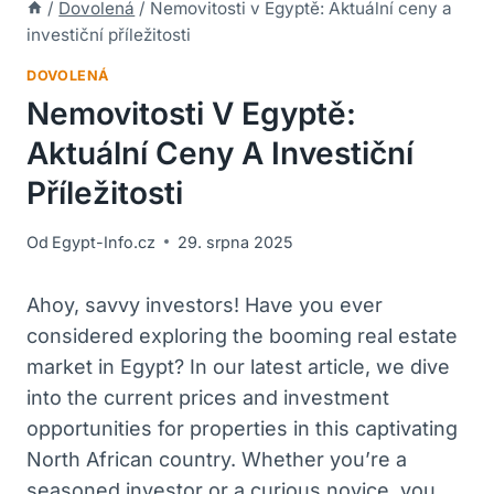
/
Dovolená
/
Nemovitosti v Egyptě: Aktuální ceny a
investiční příležitosti
DOVOLENÁ
Nemovitosti V Egyptě:
Aktuální Ceny A Investiční
Příležitosti
Od
Egypt-Info.cz
29. srpna 2025
Ahoy, savvy investors! Have ⁣you ever⁢
considered exploring the booming real estate‍
market⁤ in Egypt?‌ In our latest article, we dive‍
into the current ‌prices and ‍investment⁤
opportunities ‌for properties in ⁣this captivating
North⁢ African country. ‍Whether you’re a
seasoned investor or ⁣a curious novice, you