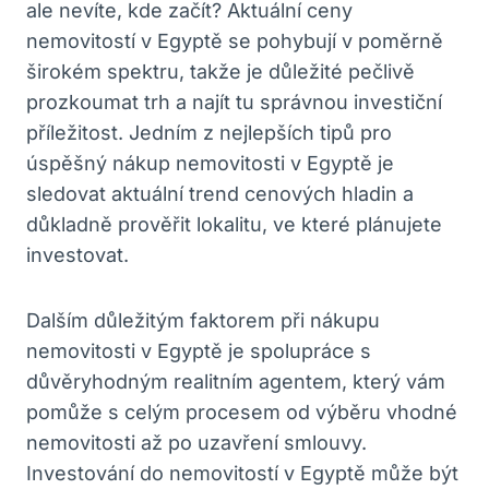
ale nevíte, kde začít? Aktuální ceny
nemovitostí v Egyptě se‍ pohybují‌ v poměrně
širokém spektru,⁣ takže je důležité pečlivě‌
prozkoumat ‌trh⁤ a ⁣najít tu správnou investiční
příležitost. Jedním⁣ z ​nejlepších tipů pro
úspěšný ‍nákup nemovitosti v Egyptě⁣ je
⁣sledovat aktuální⁣ trend cenových hladin a
‌důkladně prověřit ⁣lokalitu, ve které plánujete
investovat.
Dalším důležitým faktorem ‍při ‍nákupu
nemovitosti ⁢v​ Egyptě⁣ je spolupráce ⁤s
důvěryhodným realitním agentem, který vám
pomůže s celým procesem od výběru vhodné
‍nemovitosti až po uzavření smlouvy.
Investování do nemovitostí v Egyptě může⁢ být