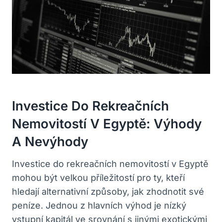
Investice ​do Rekreačních⁢
Nemovitostí V Egyptě: Výhody
A Nevýhody
Investice do rekreačních ⁤nemovitostí v Egyptě
mohou být velkou​ příležitostí pro ty, kteří
hledají alternativní způsoby,⁢ jak ‌zhodnotit své
peníze. Jednou ⁣z hlavních‌ výhod je nízký
vstupní kapitál ve srovnání s jinými‍ exotickými