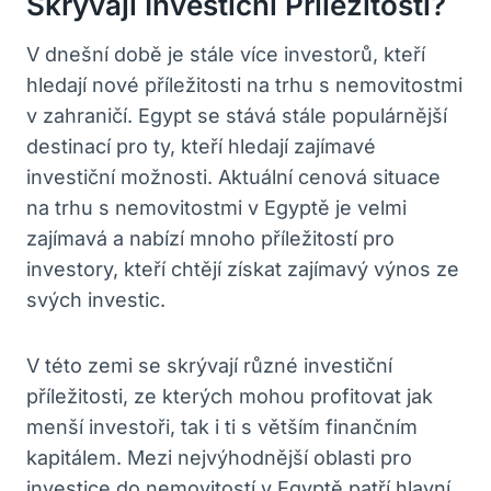
⁤skrývají ⁣investiční⁢ Příležitosti?
V dnešní době je stále více⁤ investorů, kteří
hledají nové příležitosti na trhu​ s nemovitostmi
v zahraničí. Egypt se ‌stává stále populárnější
destinací pro ty, kteří hledají zajímavé
investiční možnosti. Aktuální cenová situace
na trhu s nemovitostmi⁤ v Egyptě ‍je ⁤velmi
zajímavá⁣ a nabízí ‍mnoho příležitostí ⁣pro ​
investory, kteří chtějí získat zajímavý výnos⁣ ze
svých investic.
V této zemi ‍se skrývají různé investiční
příležitosti,⁤ ze kterých⁤ mohou profitovat jak
menší ⁤investoři,​ tak i ti s ‌větším‍ finančním
⁣kapitálem. ‌Mezi nejvýhodnější oblasti pro‍
investice do‍ nemovitostí v Egyptě patří ⁢hlavní