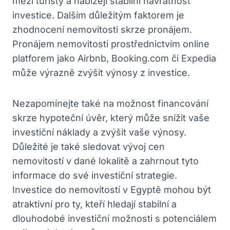
mezi turisty a nabízejí stabilní návratnost
‍investice. ‌Dalším důležitým faktorem je
zhodnocení nemovitosti skrze pronájem.
Pronájem ‌nemovitosti prostřednictvím ‍online
‌platforem jako Airbnb, Booking.com či⁣ Expedia
může výrazně zvýšit ​výnosy z investice.
Nezapomínejte také na možnost​ financování
skrze hypoteční úvěr, který může snížit⁣ vaše
investiční‍ náklady a ‌zvýšit ‍vaše výnosy.
Důležité ⁤je také sledovat vývoj cen
nemovitostí v ​dané lokalitě a zahrnout​ tyto
informace ​do své investiční‌ strategie.
Investice do nemovitostí v‍ Egyptě ⁤mohou být
atraktivní pro ty,⁤ kteří hledají stabilní a⁣
dlouhodobé⁣ investiční ⁣možnosti s potenciálem