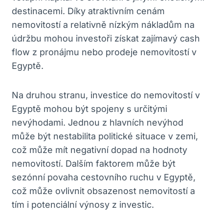
destinacemi. Díky atraktivním ‍cenám
nemovitostí a relativně nízkým nákladům na
údržbu mohou investoři získat zajímavý cash
flow ⁢z pronájmu nebo ‍prodeje nemovitostí ⁤v⁣
Egyptě.
Na druhou stranu, investice‍ do nemovitostí v
Egyptě mohou ⁣být ⁣spojeny‌ s určitými
nevýhodami. Jednou z hlavních nevýhod
může‍ být nestabilita politické situace v zemi,
což může⁢ mít negativní dopad na hodnoty
nemovitostí.​ Dalším ‌faktorem může být⁣
sezónní povaha cestovního ruchu v Egyptě,
⁣což může‌ ovlivnit obsazenost nemovitostí⁤ a‍
tím i potenciální ​výnosy z​ investic.