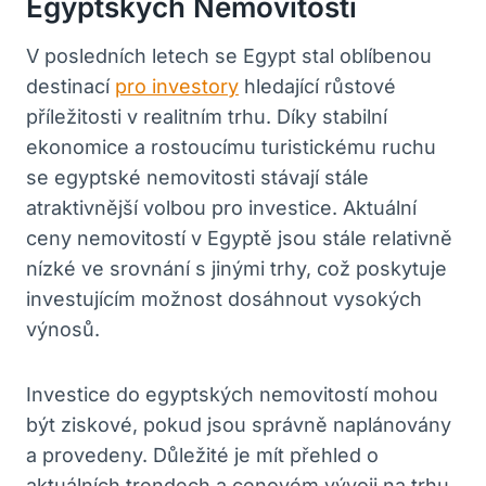
Egyptských Nemovitostí
V posledních letech ‍se Egypt stal oblíbenou
destinací
pro investory
hledající růstové⁢
příležitosti v realitním trhu. Díky stabilní
ekonomice a rostoucímu turistickému‌ ruchu
se egyptské nemovitosti stávají stále
atraktivnější volbou pro investice. Aktuální
⁤ceny​ nemovitostí v‍ Egyptě jsou ‍stále ⁤relativně
nízké⁢ ve ‍srovnání s ⁢jinými trhy, což poskytuje
investujícím možnost dosáhnout vysokých
výnosů.
Investice‌ do ⁤egyptských nemovitostí mohou
být ziskové, pokud⁤ jsou správně naplánovány
a ‌provedeny. Důležité je mít přehled o
aktuálních trendech ​a ‌cenovém⁤ vývoji na trhu.