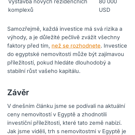
Výstavba nových ⁢rezidenčních
80 000
komplexů
USD
Samozřejmě, ‍každá investice má svá rizika a
výhody, ⁤a je důležité pečlivě zvážit všechny
faktory před tím,
než se rozhodnete
. Investice
do egyptské nemovitosti může⁣ být zajímavou
příležitostí,​ pokud hledáte dlouhodobý a
stabilní⁢ růst vašeho⁤ kapitálu.
Závěr
V dnešním článku jsme ⁢se podívali na aktuální⁣
ceny nemovitostí v‌ Egyptě a zhodnotili
investiční příležitosti, které tato země ⁢nabízí.
Jak jsme ⁤viděli, trh s nemovitostmi v Egyptě je