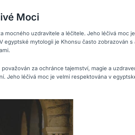
ivé Moci
 mocného uzdravitele a léčitele. Jeho léčivá moc je
 V egyptské mytologii je Khonsu často zobrazován s
ami.
ovažován za ochránce tajemství, magie a uzdravení. 
í. Jeho léčivá moc je velmi respektována v egyptsk