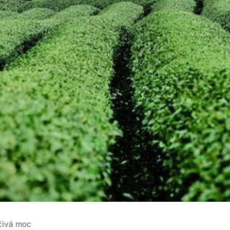
čivá moc