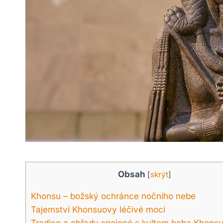
Obsah
[
skrýt
]
Khonsu – božský ochránce nočního nebe
Tajemství Khonsuovy léčivé moci
Tradice a obřady spojené s kultem boha Khons