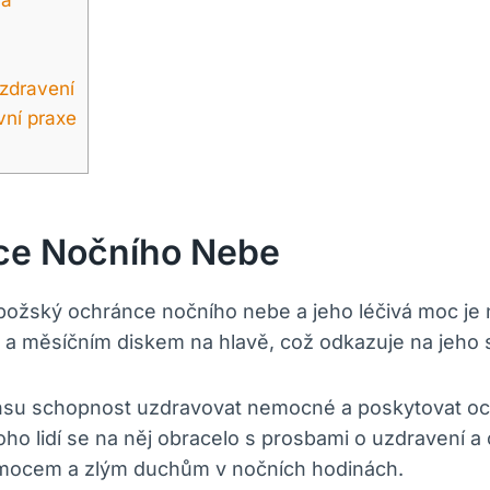
uzdravení
vní praxe
ce Nočního Nebe
ožský ochránce nočního nebe a jeho léčivá moc je 
 a měsíčním diskem na hlavě, což odkazuje na jeho
su schopnost uzdravovat nemocné a poskytovat ochr
ho lidí se na něj obracelo s prosbami o uzdravení a
nemocem a zlým duchům v nočních hodinách.