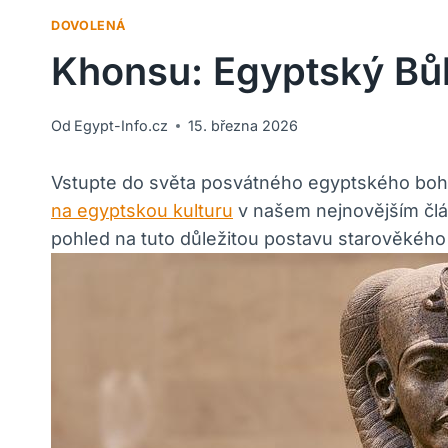
DOVOLENÁ
Khonsu: Egyptský Bů
Od
Egypt-Info.cz
15. března 2026
Vstupte do světa posvátného egyptského boha K
na egyptskou kulturu
v našem nejnovějším člán
pohled na tuto důležitou postavu starověkého