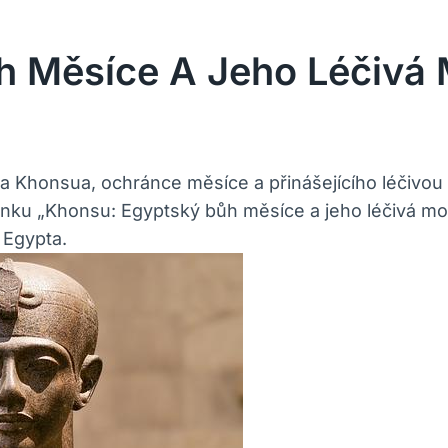
h Měsíce A Jeho Léčivá
honsua, ochránce měsíce a přinášejícího léčivou moc
ku „Khonsu: Egyptský bůh měsíce a jeho léčivá moc“.
 Egypta.