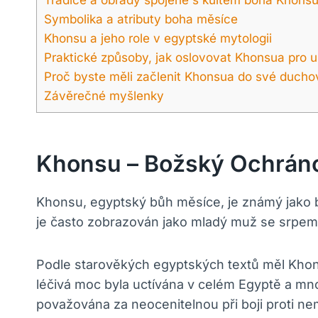
Symbolika a atributy boha měsíce
Khonsu a jeho role v egyptské mytologii
Praktické způsoby, jak oslovovat Khonsua pro 
Proč byste měli začlenit Khonsua do své ducho
Závěrečné myšlenky
Khonsu – Božský Ochrán
Khonsu, egyptský bůh měsíce, je známý jako b
je často zobrazován jako mladý muž se srpem
Podle starověkých egyptských textů měl Khon
léčivá moc byla uctívána v celém Egyptě a mno
považována za neocenitelnou při boji proti 