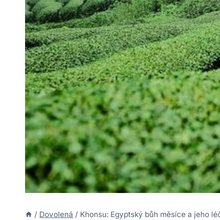
/
Dovolená
/
Khonsu: Egyptský bůh měsíce a jeho lé