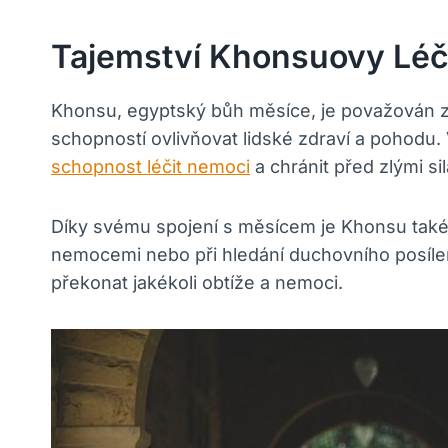
Tajemství Khonsuovy Léč
Khonsu, egyptský bůh měsíce, je považován za
schopností ovlivňovat lidské zdraví a pohodu.
schopnost léčit nemoci
a chránit před zlými sil
Díky svému spojení s měsícem je Khonsu také p
nemocemi nebo při hledání duchovního posílen
překonat jakékoli obtíže a nemoci.