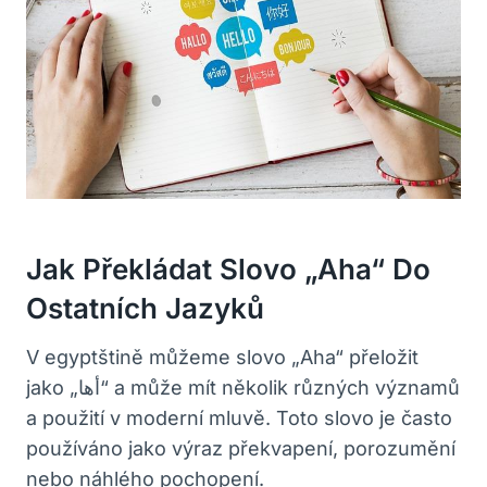
Jak Překládat Slovo „Aha“ Do
Ostatních Jazyků
V egyptštině můžeme slovo „Aha“ přeložit
jako „أها“⁢ a může mít několik různých významů
a použití v moderní‌ mluvě. Toto slovo je často
používáno jako výraz překvapení, ‌porozumění
nebo ‍náhlého pochopení.