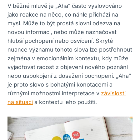
V běžné mluvě je „Aha“ často vyslovováno
jako reakce na něco, co náhle ​přichází na
mysl. Může to být prostá⁢ slovní odezva na
‍novou informaci, nebo⁣ může​ naznačovat
hlubší pochopení‍ nebo osvícení. ‌Skryté
nuance významu tohoto slova lze postřehnout
zejména v emocionálním kontextu, kdy může
vyjadřovat radost z objevení nového poznání
nebo uspokojení z dosažení pochopení. „Aha“
je proto slovo s bohatými konotacemi ‌a⁤
různými⁤ možnostmi interpretace v
závislosti
na situaci
a kontextu jeho použití.