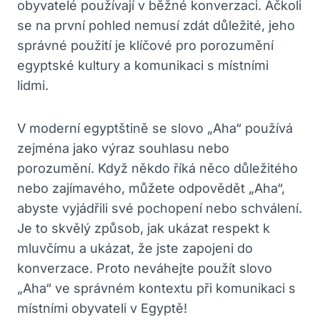
obyvatelé používají v běžné konverzaci.⁢ Ačkoli
se na první pohled nemusí zdát důležité, jeho
správné‍ použití je klíčové⁣ pro porozumění
egyptské kultury ⁤a komunikaci s místními
lidmi.
V moderní egyptštině se slovo „Aha“ používá‌
zejména jako výraz souhlasu nebo
porozumění. Když někdo říká něco‍ důležitého
nebo zajímavého, můžete odpovědět „Aha“,
abyste vyjádřili své ‌pochopení nebo ‍schválení.
Je to skvělý způsob, jak⁢ ukázat respekt k
mluvčímu a‍ ukázat, že jste zapojeni do
konverzace. ⁤Proto neváhejte použít ‌slovo
„Aha“ ve správném kontextu ​při komunikaci s
‌místními obyvateli v Egyptě!