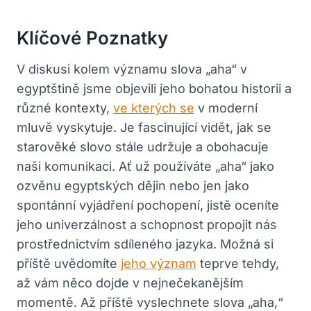
Klíčové Poznatky
V diskusi kolem významu slova „aha“ ⁢v
egyptštině jsme objevili jeho‌ bohatou historii a
různé‍ kontexty,
ve kterých se
v moderní
mluvě vyskytuje. Je fascinující ‌vidět, jak se
⁤starověké‍ slovo stále udržuje a obohacuje
naši komunikaci. Ať už používáte „aha“ jako
ozvěnu⁣ egyptských dějin⁣ nebo jen jako
spontánní vyjádření pochopení, jistě oceníte
jeho univerzálnost a schopnost propojit nás
prostřednictvím sdíleného jazyka. Možná si
příště ⁢uvědomíte
jeho význam
teprve tehdy,
až vám něco dojde v nejnečekanějším
momentě. Až příště vyslechnete slova „aha,“​