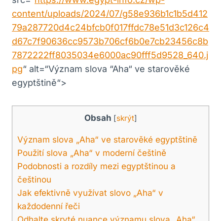
content/uploads/2024/07/g58e936b1c1b5d412
79a287720d4c24bfcb0f017ffdc78e51d3c126c4
d67c7f90636cc9573b706cf6b0e7cb23456c8b
7872222ff8035034e6000ac90fff5d9528_640.j
pg
“ alt=“Význam ‌slova ‍“Aha“ ve starověké
⁣egyptštině“>
Obsah
[
skrýt
]
Význam ​slova „Aha“ ve starověké​ egyptštině
Použití slova „Aha“ v moderní češtině
Podobnosti a rozdíly mezi egyptštinou a
⁢češtinou
Jak efektivně využívat slovo „Aha“ v
⁣každodenní řeči
Odhalte skryté nuance významu slova „Aha“