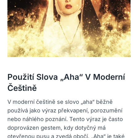
Použití Slova „Aha“ V Moderní
Češtině
V moderní češtině se slovo „aha“ běžně
⁣používá jako výraz překvapení, porozumění
nebo náhlého poznání. Tento výraz je ⁢často
doprovázen gestem,‍ kdy ⁣dotyčný má
otevřenou pusu a zvedá‍ obočí. „Aha“ je také