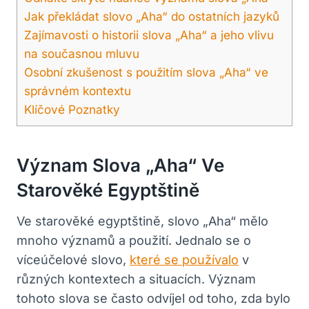
Jak překládat slovo „Aha“ do ostatních jazyků
Zajímavosti⁤ o historii slova „Aha“ a jeho vlivu
na současnou mluvu
Osobní zkušenost s použitím slova „Aha“ ve
správném kontextu
Klíčové Poznatky
Význam ​slova „Aha“ Ve
Starověké​ Egyptštině
Ve starověké ⁣egyptštině, slovo „Aha“ mělo⁤
mnoho významů a použití. Jednalo se o
víceúčelové​ slovo,
které se používalo
​v
různých kontextech a situacích. Význam⁤
tohoto slova se často odvíjel od toho, zda bylo