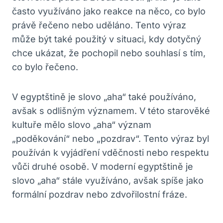
často využíváno jako‍ reakce na něco, co bylo
právě řečeno nebo uděláno. ⁣Tento výraz ​
může být také použitý‍ v situaci, ⁣kdy dotyčný
chce ukázat, že pochopil nebo souhlasí s tím,
co bylo řečeno.
V⁣ egyptštině ⁣je slovo „aha“ také používáno,
avšak s odlišným významem. V ‍této starověké
kultuře mělo slovo „aha“ význam
„poděkování“ ‌nebo „pozdrav“. Tento výraz⁣ byl
používán ‌k vyjádření vděčnosti nebo respektu
vůči druhé osobě. V moderní egyptštině je
slovo „aha“ ‌stále využíváno, avšak spíše jako
formální pozdrav nebo⁢ zdvořilostní fráze.