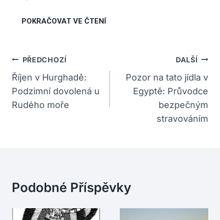
Navigace
PŘEDCHOZÍ
DALŠÍ
Pro
Říjen v Hurghadě:
Pozor na tato jídla v
Podzimní dovolená u
Egyptě: Průvodce
Příspěvek
Rudého moře
bezpečným
stravováním
Podobné Příspěvky