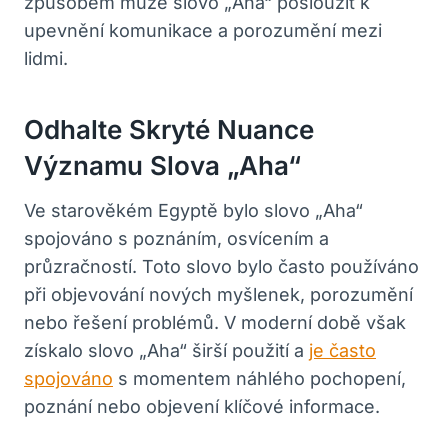
způsobem může slovo „Aha“⁢ posloužit k
upevnění komunikace​ a porozumění mezi
lidmi.
Odhalte Skryté Nuance
Významu Slova „Aha“
Ve starověkém Egyptě bylo slovo „Aha“
spojováno s poznáním, osvícením a
průzračností.⁢ Toto slovo bylo často používáno
při objevování nových myšlenek,‍ porozumění
nebo ⁣řešení problémů. V moderní době však
získalo slovo „Aha“ širší použití a‌
je často
spojováno
⁢s momentem náhlého pochopení,
poznání nebo objevení klíčové informace.