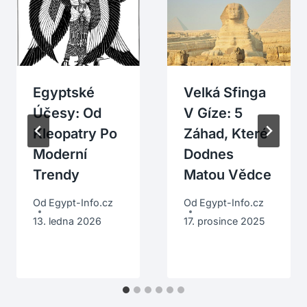
Egyptské
Velká Sfinga
Účesy: Od
V Gíze: 5
Kleopatry Po
Záhad, Které
Moderní
Dodnes
Trendy
Matou Vědce
Od
Egypt-Info.cz
Od
Egypt-Info.cz
13. ledna 2026
17. prosince 2025