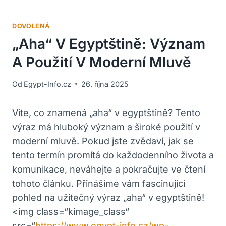
DOVOLENÁ
„Aha“ V Egyptštině: Význam
A Použití V Moderní Mluvě
Od
Egypt-Info.cz
26. října 2025
Víte, co znamená „aha“ v​ egyptštině? Tento
výraz má hluboký význam‌ a široké použití v
moderní mluvě. Pokud jste zvědaví, jak se
tento termín promítá do každodenního života a
komunikace, neváhejte a pokračujte ve čtení
tohoto ​článku. Přinášíme vám fascinující
pohled na užitečný výraz „aha“ v egyptštině!
<img class=“kimage_class“
src=“
https://www.egypt-info.cz/wp-