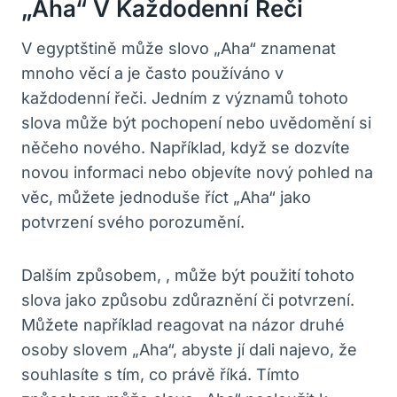
„Aha“ V ⁣každodenní Řeči
V egyptštině může slovo „Aha“ znamenat
mnoho věcí a je často používáno v
každodenní řeči. Jedním z ⁣významů tohoto
slova může být pochopení nebo uvědomění si
něčeho nového. Například, když se dozvíte
novou informaci nebo objevíte nový pohled na
věc, můžete jednoduše​ říct⁢ „Aha“ jako
potvrzení svého porozumění.
Dalším způsobem, , ⁤může být použití tohoto
slova jako způsobu zdůraznění či potvrzení.
Můžete například‍ reagovat na názor druhé
osoby slovem „Aha“, abyste jí dali najevo,⁣ že
souhlasíte s tím,⁤ co právě říká. Tímto