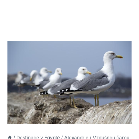
/
Destinace v Egyptě
/
Alexandrie
/
Vzdušnou čarou