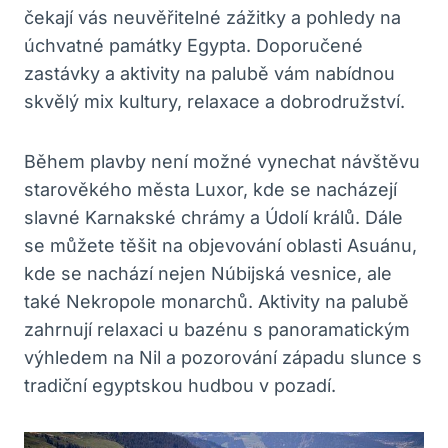
čekají vás neuvěřitelné zážitky a pohledy na
úchvatné památky Egypta. Doporučené
zastávky a aktivity na palubě vám nabídnou
skvělý mix kultury, relaxace a dobrodružství.
Během plavby není možné vynechat návštěvu
starověkého města Luxor, kde se nacházejí
slavné Karnakské chrámy a Údolí králů. Dále
se můžete těšit na objevování oblasti Asuánu,
kde se nachází nejen Núbijská vesnice, ale
také Nekropole monarchů. Aktivity na palubě
zahrnují relaxaci u bazénu s panoramatickým
výhledem na Nil a pozorování západu slunce s
tradiční egyptskou hudbou v pozadí.