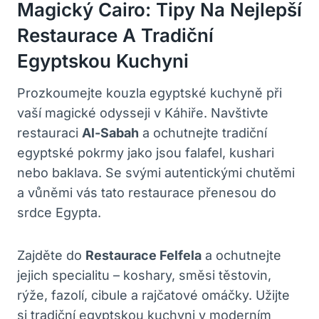
Magický Cairo: Tipy Na Nejlepší
Restaurace A Tradiční
Egyptskou Kuchyni
Prozkoumejte kouzla egyptské kuchyně při
vaší magické odysseji v Káhiře. Navštivte
restauraci
Al-Sabah
a ochutnejte tradiční
egyptské pokrmy jako jsou falafel, kushari
nebo baklava. Se svými autentickými chutěmi
a vůněmi vás tato restaurace přenesou do
srdce Egypta.
Zajděte do
Restaurace Felfela
a ochutnejte
jejich specialitu – koshary, směsi těstovin,
rýže, fazolí, cibule a rajčatové omáčky. Užijte
si tradiční egyptskou kuchyni v moderním