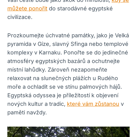
můžete ponořit
do starodávné egyptské
civilizace.
Prozkoumejte úchvatné památky, jako je Velká
pyramida v Gíze, slavný Sfinga nebo templové
komplexy v Karnaku. Ponořte se do jedinečné
atmosféry egyptských bazárů a ochutnejte
místní lahůdky. Zároveň nezapomeňte
relaxovat na slunečných plážích u Rudého
moře a ochladit se ve stínu palmových hájů.
Egyptská odyssea je příležitostí k objevení
nových kultur a tradic,
které vám zůstanou
v
paměti navždy.