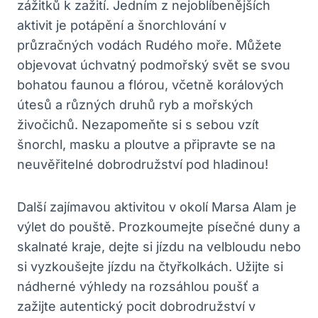
zážitků k zažití. Jedním z nejoblíbenějších
aktivit je potápění a šnorchlování v
průzračných vodách Rudého moře. Můžete
objevovat úchvatný podmořský svět se svou
bohatou faunou a flórou, včetně korálových
útesů a různých druhů ryb a mořských
živočichů. Nezapomeňte si s sebou vzít
šnorchl, masku a ploutve a připravte se na
neuvěřitelné dobrodružství pod hladinou!
Další zajímavou aktivitou v okolí Marsa Alam je
výlet do pouště. Prozkoumejte písečné duny a
skalnaté kraje, dejte si jízdu na velbloudu nebo
si vyzkoušejte jízdu na čtyřkolkách. Užijte si
nádherné výhledy na rozsáhlou poušť a
zažijte autentický pocit dobrodružství v