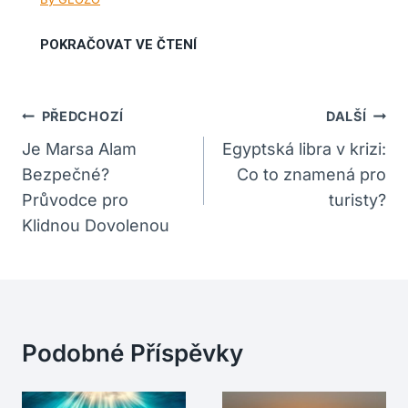
Navigace
PŘEDCHOZÍ
DALŠÍ
Pro
Je Marsa Alam
Egyptská libra v krizi:
Bezpečné?
Co to znamená pro
Příspěvek
Průvodce pro
turisty?
Klidnou Dovolenou
Podobné Příspěvky