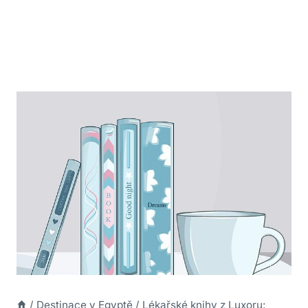
/
Destinace v Egyptě
/
Lékařské knihy z Luxoru: