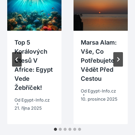
Top 5
Marsa Alam:
Korálových
Vše, Co
Útesů V
Potřebujete
Africe: Egypt
Vědět Před
Vede
Cestou
Žebříček!
Od
Egypt-Info.cz
10. prosince 2025
Od
Egypt-Info.cz
21. října 2025