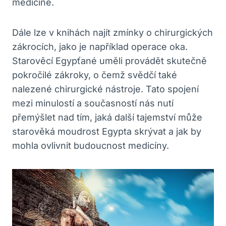
medicíně.
Dále lze v knihách najít zmínky o chirurgických
zákrocích, jako je například operace oka.
Starověcí Egypťané uměli provádět skutečně
pokročilé zákroky, o čemž svědčí také
nalezené chirurgické nástroje. Tato spojení
mezi minulostí a současností nás nutí
přemýšlet nad tím, jaká další tajemství může
starověká moudrost Egypta skrývat a jak by
mohla ovlivnit budoucnost medicíny.