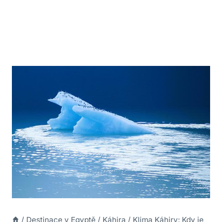
/
Destinace v Egyptě
/
Káhira
/
Klima Káhiry: Kdy je