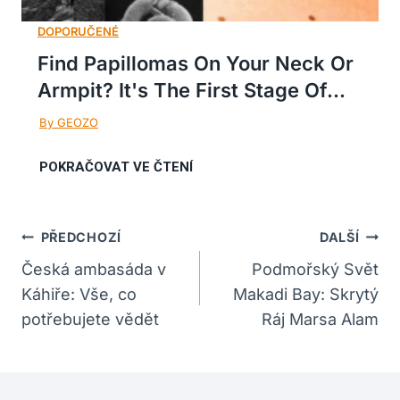
Find Papillomas On Your Neck Or
Armpit? It's The First Stage Of...
Navigace
PŘEDCHOZÍ
DALŠÍ
Pro
Česká ambasáda v
Podmořský Svět
Káhiře: Vše, co
Makadi Bay: Skrytý
Příspěvek
potřebujete vědět
Ráj Marsa Alam