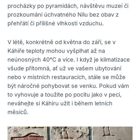
procházky po pyramidách, návštěvu muzeí či
prozkoumání úchvatného Nilu bez obav z
přehřátí či přílišné vlhkosti vzduchu.
V létě, konkrétně od května do září, se v
Káhiře teploty mohou vyšplhat až na
neúnosných 40°C a více. I když je klimatizace
všude přítomná, ať už ve vašem ubytování
nebo v místních restauracích, stále se může
být náročné pohybovat se venku. Pokud vám
to vyhovuje a toužíte po pocitu jako v peci,
neváhejte si Káhiru užít i během letních
měsíců.