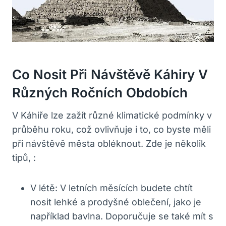
Co Nosit Při Návštěvě Káhiry V
Různých Ročních Obdobích
V Káhiře lze zažít různé klimatické podmínky v
průběhu roku, což ovlivňuje i to, co byste měli
při návštěvě města obléknout. Zde je několik
tipů, :
V létě: V letních měsících budete chtít
nosit lehké a prodyšné oblečení, jako je
například bavlna. Doporučuje se také mít s