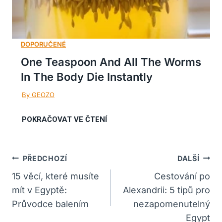
One Teaspoon And All The Worms
In The Body Die Instantly
Navigace
PŘEDCHOZÍ
DALŠÍ
Pro
15 věcí, které musíte
Cestování po
mít v Egyptě:
Alexandrii: 5 tipů pro
Příspěvek
Průvodce balením
nezapomenutelný
Egypt