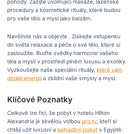
pohody. Zažijte uvolňující masáže, lázeňské
procedury a kosmetické rituály, které budou
pro vaše tělo a mysl jako balzám.
Navštivte nás a objevte . Získejte vstupenku
do světa relaxace a péče o své tělo, které si
zasloužíte. Buďte svědky harmonie vašeho
těla a mysli v prostředí plném luxusu a exotiky.
Vyzkoušejte naše speciální rituály,
které vám
dodají energii
a zklidní vaše smysly a mysl.
Klíčové Poznatky
Celkově lze říci, že pobyt v hotelu Hilton
Alexandria je skvělou volbou
pro ty
, kteří si
chtějí užít luxusní a
pohodlný pobyt
v Egyptě.