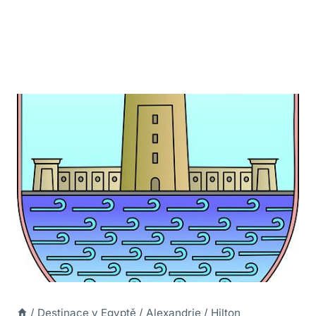
/
Destinace v Egyptě
/
Alexandrie
/
Hilton