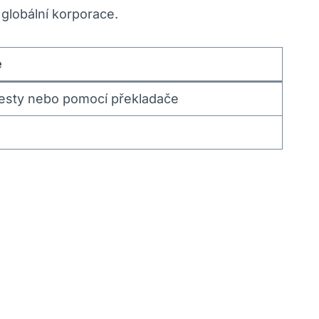
 globální korporace.
e
esty nebo pomocí překladače