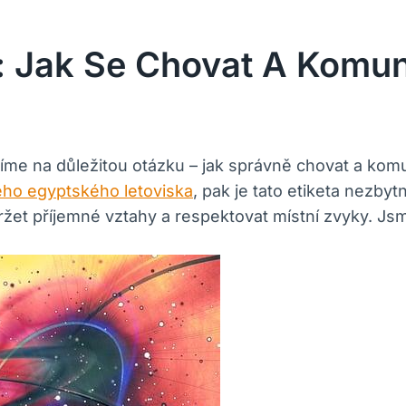
: Jak Se Chovat A Komun
me na důležitou otázku – jak správně chovat a kom
ho egyptského letoviska
, pak je tato etiketa nezby
ržet příjemné vztahy a respektovat místní zvyky. J