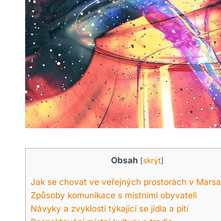
Obsah
[
skrýt
]
Jak se chovat ve veřejných prostorách v Mars
Způsoby komunikace s místními obyvateli
Návyky a zvyklosti týkající se jídla a pití